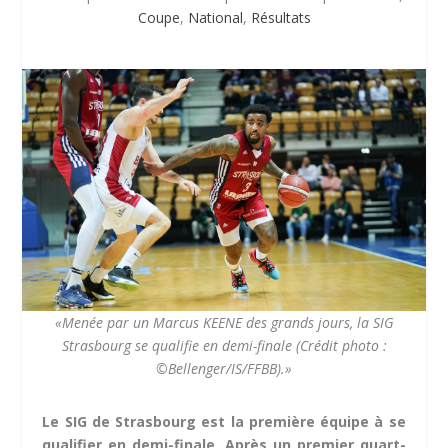
Coupe
,
National
,
Résultats
«Menée par un Marcus KEENE des grands jours, la SIG
Strasbourg se qualifie en demi-finale (Crédit photo :
©Bellenger/IS/FFBB).»
Le SIG de Strasbourg est la première équipe à se
qualifier en demi-finale. Après un premier quart-