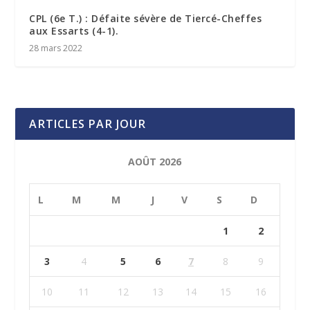
CPL (6e T.) : Défaite sévère de Tiercé-Cheffes
aux Essarts (4-1).
28 mars 2022
ARTICLES PAR JOUR
AOÛT 2026
L
M
M
J
V
S
D
1
2
3
4
5
6
7
8
9
10
11
12
13
14
15
16