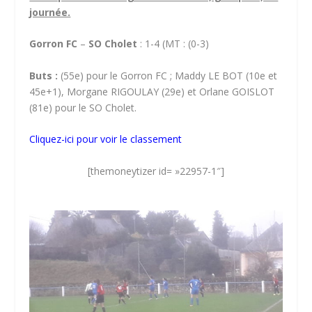
journée.
Gorron FC
–
SO Cholet
: 1-4 (MT : (0-3)
Buts :
(55e) pour le Gorron FC ; Maddy LE BOT (10e et
45e+1), Morgane RIGOULAY (29e) et Orlane GOISLOT
(81e) pour le SO Cholet.
Cliquez-ici pour voir le classement
[themoneytizer id= »22957-1″]