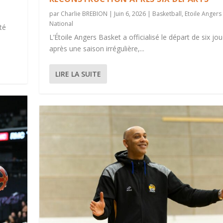
par
Charlie BREBION
|
Juin 6, 2026
|
Basketball
,
Etoile Angers
National
té
L’Étoile Angers Basket a officialisé le départ de six jo
après une saison irrégulière,...
LIRE LA SUITE