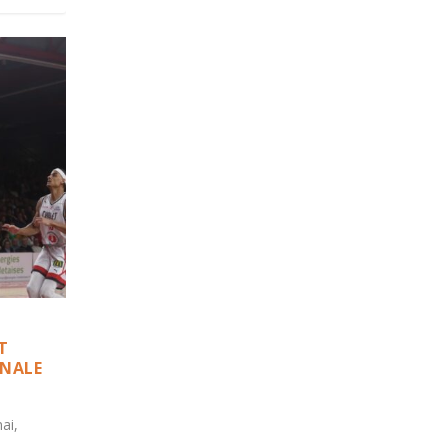
T
INALE
ai,