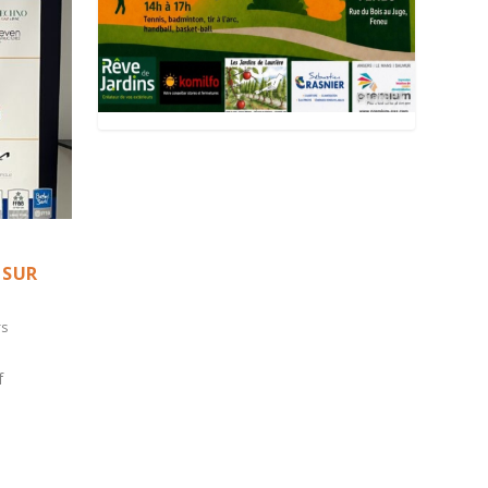
 SUR
rs
f