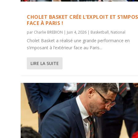
CHOLET BASKET CRÉE L’EXPLOIT ET S’IMPOS
FACE À PARIS !
par
Charlie BREBION
|
Juin 4, 2026
|
Basketball
,
National
Cholet Basket a réalisé une grande performance en
s’imposant à l’extérieur face au Paris...
LIRE LA SUITE