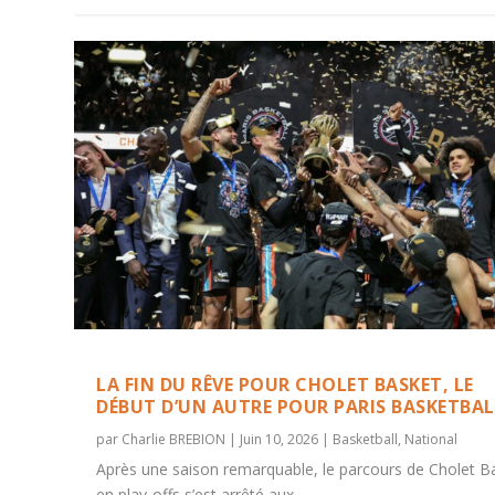
LA FIN DU RÊVE POUR CHOLET BASKET, LE
DÉBUT D’UN AUTRE POUR PARIS BASKETBAL
par
Charlie BREBION
|
Juin 10, 2026
|
Basketball
,
National
Après une saison remarquable, le parcours de Cholet B
en play-offs s’est arrêté aux...