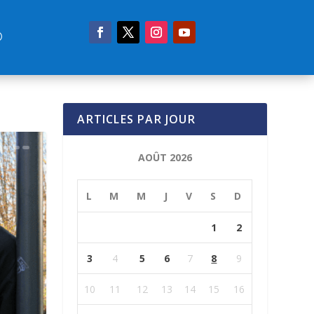
ARTICLES PAR JOUR
AOÛT 2026
L
M
M
J
V
S
D
1
2
3
4
5
6
7
8
9
10
11
12
13
14
15
16