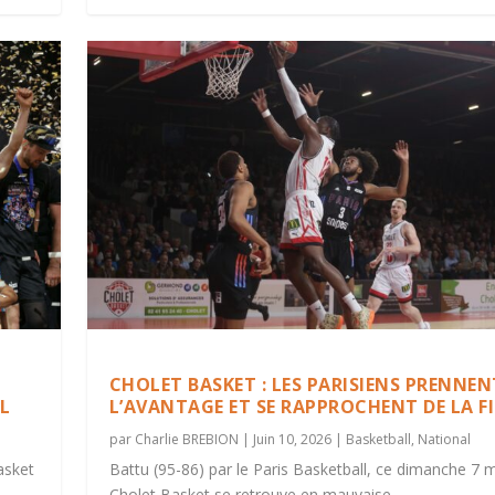
CHOLET BASKET : LES PARISIENS PRENNEN
L
L’AVANTAGE ET SE RAPPROCHENT DE LA F
par
Charlie BREBION
|
Juin 10, 2026
|
Basketball
,
National
asket
Battu (95-86) par le Paris Basketball, ce dimanche 7 m
Cholet Basket se retrouve en mauvaise...