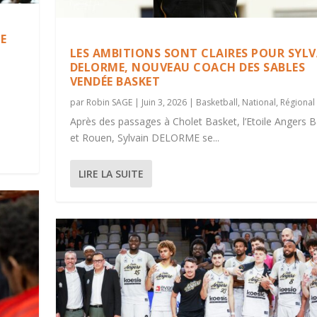
E
LES AMBITIONS SONT CLAIRES POUR SYL
DELORME, NOUVEAU COACH DES SABLES
VENDÉE BASKET
par
Robin SAGE
|
Juin 3, 2026
|
Basketball
,
National
,
Régional
Après des passages à Cholet Basket, l’Etoile Angers 
et Rouen, Sylvain DELORME se...
LIRE LA SUITE