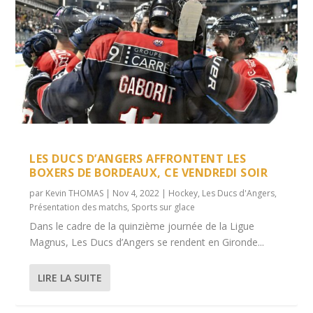
LES DUCS D’ANGERS AFFRONTENT LES
BOXERS DE BORDEAUX, CE VENDREDI SOIR
par
Kevin THOMAS
|
Nov 4, 2022
|
Hockey
,
Les Ducs d'Angers
,
Présentation des matchs
,
Sports sur glace
Dans le cadre de la quinzième journée de la Ligue
Magnus, Les Ducs d’Angers se rendent en Gironde...
LIRE LA SUITE