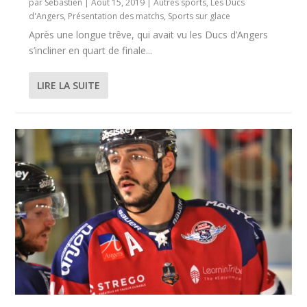
par
Sébastien
|
Août 15, 2019
|
Autres sports
,
Les Ducs
d'Angers
,
Présentation des matchs
,
Sports sur glace
Après une longue trêve, qui avait vu les Ducs d’Angers
s’incliner en quart de finale...
LIRE LA SUITE