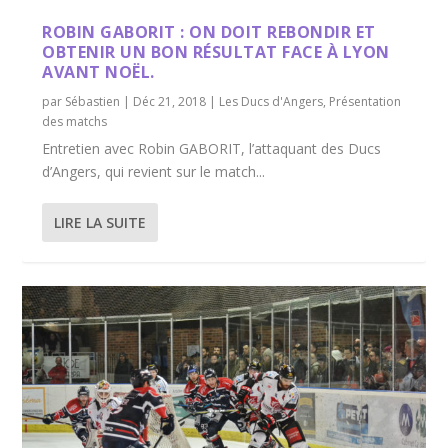
ROBIN GABORIT : ON DOIT REBONDIR ET
OBTENIR UN BON RÉSULTAT FACE À LYON
AVANT NOËL.
par
Sébastien
|
Déc 21, 2018
|
Les Ducs d'Angers
,
Présentation
des matchs
Entretien avec Robin GABORIT, l’attaquant des Ducs
d’Angers, qui revient sur le match...
LIRE LA SUITE