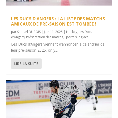
UN COUP D’ARRÊT POUR LES DUCS D’ANGERS
LES DUCS D’ANGERS AFFRONTENT LES
LIGUE MAGNUS (J1) : LES DUCS D’ANGERS
ANGERS ET ROUEN SE RETROUVENT POUR
ROBIN GABORIT : ON DOIT REBONDIR ET
AVANT D’AFF...
BOXERS DE B...
SIGNEN...
LEUR PREMIER MA...
OBTENIR UN BON...
LES DUCS D’ANGERS : LA LISTE DES MATCHS
AMICAUX DE PRÉ-SAISON EST TOMBÉE !
par
Samuel DUBOIS
|
Juin 11, 2025
|
Hockey
,
Les Ducs
d'Angers
,
Présentation des matchs
,
Sports sur glace
Les Ducs d’Angers viennent d’annoncer le calendrier de
leur pré-saison 2025, on y...
LIRE LA SUITE