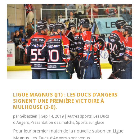
LIGUE MAGNUS (J1) : LES DUCS D’ANGERS
SIGNENT UNE PREMIÈRE VICTOIRE À
MULHOUSE (2-0).
par
Sébastien
|
Sep 14, 2019
|
Autres sports
,
Les Ducs
d'Angers
,
Présentation des matchs
,
Sports sur glace
Pour leur premier match de la nouvelle saison en Ligue
Magnus, les Ducs d’Angers sont venus...