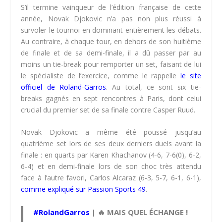
S’il termine vainqueur de l’édition française de cette
année, Novak Djokovic n’a pas non plus réussi à
survoler le tournoi en dominant entièrement les débats.
Au contraire, à chaque tour, en dehors de son huitième
de finale et de sa demi-finale, il a dû passer par au
moins un tie-break pour remporter un set, faisant de lui
le spécialiste de l’exercice, comme le rappelle
le site
officiel de Roland-Garros
. Au total, ce sont six tie-
breaks gagnés en sept rencontres à Paris, dont celui
crucial du premier set de sa finale contre Casper Ruud.
Novak Djokovic a même été poussé jusqu’au
quatrième set lors de ses deux derniers duels avant la
finale : en quarts par Karen Khachanov (4-6, 7-6(0), 6-2,
6-4) et en demi-finale lors de son choc très attendu
face à l’autre favori, Carlos Alcaraz (6-3, 5-7, 6-1, 6-1),
comme expliqué sur Passion Sports 49
.
#RolandGarros
| 🔥 MAIS QUEL ÉCHANGE !