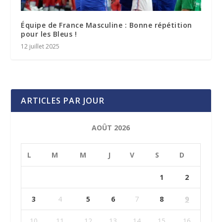
Équipe de France Masculine : Bonne répétition
pour les Bleus !
12 juillet 2025
ARTICLES PAR JOUR
AOÛT 2026
L
M
M
J
V
S
D
1
2
3
4
5
6
7
8
9
10
11
12
13
14
15
16