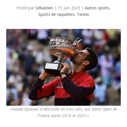
Posté par
Sébastien
|
15 Juin 2023
|
Autres sports
,
Sports de raquettes
,
Tennis
«Novak Djokovic a décroché en trois sets, son 3ème Open de
France après 2016 et 2021.»