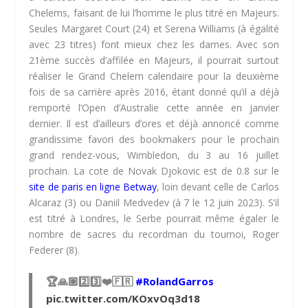
Chelems, faisant de lui l’homme le plus titré en Majeurs.
Seules Margaret Court (24) et Serena Williams (à égalité
avec 23 titres) font mieux chez les dames. Avec son
21ème succès d’affilée en Majeurs, il pourrait surtout
réaliser le Grand Chelem calendaire pour la deuxième
fois de sa carrière après 2016, étant donné qu’il a déjà
remporté l’Open d’Australie cette année en janvier
dernier. Il est d’ailleurs d’ores et déjà annoncé comme
grandissime favori des bookmakers pour le prochain
grand rendez-vous, Wimbledon, du 3 au 16 juillet
prochain. La cote de Novak Djokovic est de 0.8 sur le
site de paris en ligne Betway
, loin devant celle de Carlos
Alcaraz (3) ou Daniil Medvedev (à 7 le 12 juin 2023). S’il
est titré à Londres, le Serbe pourrait même égaler le
nombre de sacres du recordman du tournoi, Roger
Federer (8).
🏆🙏🏼2️⃣3️⃣❤️🇫🇷
#RolandGarros
pic.twitter.com/KOxvOq3d18