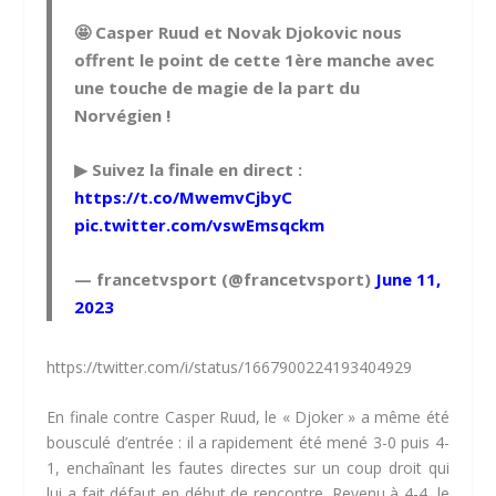
🤩 Casper Ruud et Novak Djokovic nous
offrent le point de cette 1ère manche avec
une touche de magie de la part du
Norvégien !
▶ Suivez la finale en direct :
https://t.co/MwemvCjbyC
pic.twitter.com/vswEmsqckm
— francetvsport (@francetvsport)
June 11,
2023
https://twitter.com/i/status/1667900224193404929
En finale contre Casper Ruud, le « Djoker » a même été
bousculé d’entrée : il a rapidement été mené 3-0 puis 4-
1, enchaînant les fautes directes sur un coup droit qui
lui a fait défaut en début de rencontre. Revenu à 4-4, le