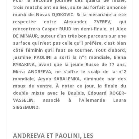
Pour la seconde journée des quarts de finale,
trois matchs ont eu lieu, suite au forfait annoncé
mardi de Novak DJOKOVIC. Si la hiérarchie a été
respectée entre Alexander ZVEREV, qui
rencontrera Casper RUUD en demi-finale, et Alex
DE MINAUR, auteur d’un très bon parcours sur une
surface qui n’est pas celle qu’il préfère, c’est bien
côté féminin qu’il faut se tourner. Tout d’abord,
Jasmine PAOLINI a sorti la n°4 mondiale, Elena
RYBAKINA, avant que la jeune Russe de 17 ans,
Mirra ANDREEVA, ne s’offre le scalp de la n°2
mondiale, Aryna SABALENKA, diminuée par des
maux de ventre. À noter ce jour, la finale du
double mixte avec le Baulois, Edouard ROGER-
VASSELIN, associé à l’Allemande Laura
SIEGEMUND.
ANDREEVA ET PAOLINI, LES