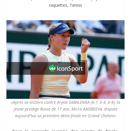
raquettes
,
Tennis
«Après sa victoire contre Aryna SABALENKA (6-7, 6-4, 6-4), la
jeune prodige Russe de 17 ans, Mirra ANDREEVA, dispute
aujourd'hui sa première demi-finale en Grand Chelem»