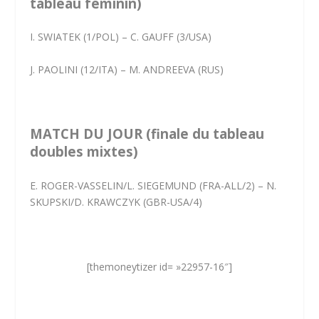
tableau féminin)
I. SWIATEK (1/POL) – C. GAUFF (3/USA)
J. PAOLINI (12/ITA) – M. ANDREEVA (RUS)
MATCH DU JOUR (finale du tableau
doubles mixtes)
E. ROGER-VASSELIN/L. SIEGEMUND (FRA-ALL/2) – N.
SKUPSKI/D. KRAWCZYK (GBR-USA/4)
[themoneytizer id= »22957-16″]