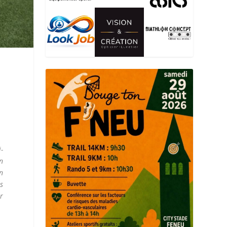
-
on
n
s
r