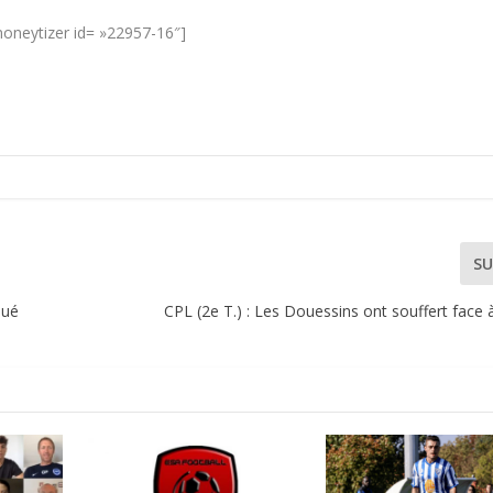
oneytizer id= »22957-16″]
SU
qué
CPL (2e T.) : Les Douessins ont souffert face 