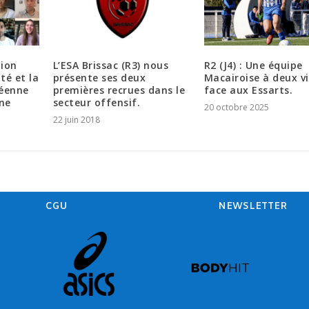
tion
L’ESA Brissac (R3) nous
R2 (J4) : Une équipe
té et la
présente ses deux
Macairoise à deux v
éenne
premières recrues dans le
face aux Essarts.
ne
secteur offensif.
20 octobre 2025
22 juin 2018
CGU
NEWSLETTER