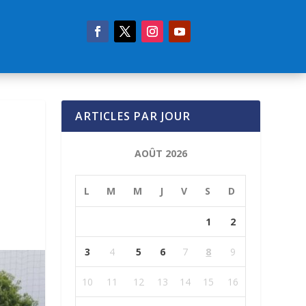
ARTICLES PAR JOUR
AOÛT 2026
L
M
M
J
V
S
D
1
2
3
4
5
6
7
8
9
10
11
12
13
14
15
16