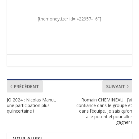
[themoneytizer id= »22957-16″]
PRÉCÉDENT
SUIVANT
JO 2024 : Nicolas Mahut,
Romain CHEMINEAU : J’ai
une participation plus
confiance dans le groupe et
qu’incertaine !
dans l’équipe, je sais qu’on
a le potentiel pour aller
gagner !
VOIR AUSSI