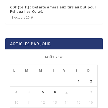
CDF (5e T.) : Défaite amère aux tirs au but pour
Pellouailles-Corzé.
13 octobre 2019
ARTICLES PAR JOUR
AOÛT 2026
L
M
M
J
V
S
D
1
2
3
4
5
6
7
8
9
10
11
12
13
14
15
16