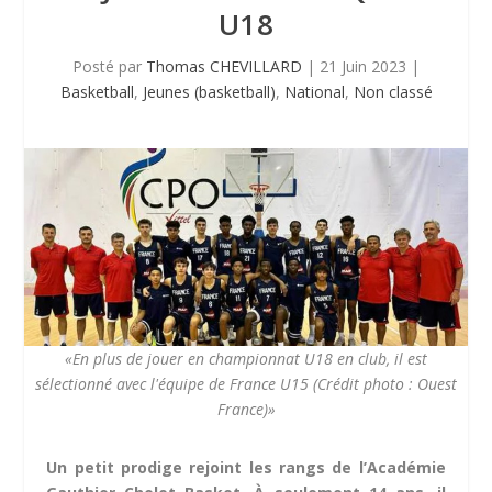
U18
Posté par
Thomas CHEVILLARD
|
21 Juin 2023
|
Basketball
,
Jeunes (basketball)
,
National
,
Non classé
«En plus de jouer en championnat U18 en club, il est
sélectionné avec l'équipe de France U15 (Crédit photo : Ouest
France)»
Un petit prodige rejoint les rangs de l’Académie