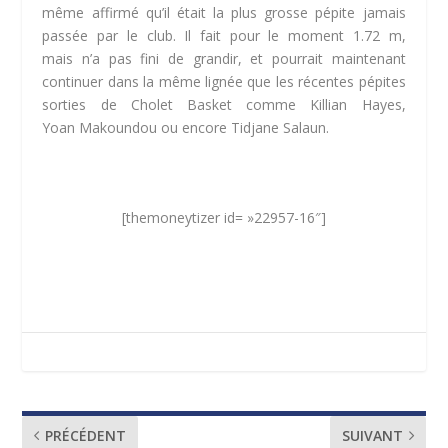
même affirmé qu’il était la plus grosse pépite jamais
passée par le club.
Il fait pour le moment 1.72 m,
mais n’a pas fini de grandir, et pourrait maintenant
continuer dans la même lignée que les récentes pépites
sorties de Cholet Basket comme Killian
Hayes
,
Yoan
Makoundou
ou encore
Tidjane
Salaun.
[themoneytizer id= »22957-16″]
PRÉCÉDENT
SUIVANT