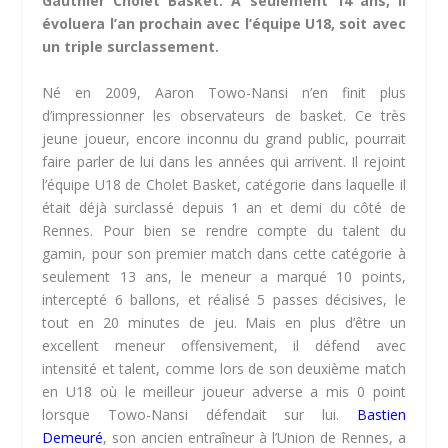
Gauthier Cholet Basket.
À seulement 14 ans, il
évoluera l’an prochain avec l’équipe
U18
, soit avec
un triple surclassement.
Né en 2009, Aaron
Towo-Nansi
n’en finit plus
d’impressionner les observateurs de basket.
Ce très
jeune joueur, encore inconnu du grand public, pourrait
faire parler de lui dans les années qui arrivent.
Il rejoint
l’équipe
U18
de Cholet Basket, catégorie dans laquelle il
était déjà surclassé depuis 1 an et demi du côté de
Rennes.
Pour bien se rendre
compte
du talent du
gamin, pour son premier match dans cette catégorie à
seulement 13 ans, le meneur a marqué 10 points,
intercepté 6 ballons, et réalisé 5 passes décisives, le
tout en 20 minutes de jeu.
Mais en plus d’être un
excellent meneur offensivement, il défend avec
intensité et talent, comme lors de son deuxième match
en
U18
où le meilleur joueur adverse a mis 0 point
lorsque
Towo-Nansi
défendait sur lui.
Bastien
Demeuré
, son ancien entraîneur à l’Union de Rennes, a