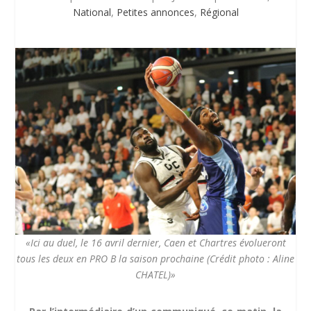
National
,
Petites annonces
,
Régional
«Ici au duel, le 16 avril dernier, Caen et Chartres évolueront
tous les deux en PRO B la saison prochaine (Crédit photo : Aline
CHATEL)»