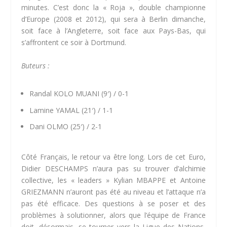
minutes. C’est donc la « Roja », double championne
d’Europe (2008 et 2012), qui sera à Berlin dimanche,
soit face à l’Angleterre, soit face aux Pays-Bas, qui
s’affrontent ce soir à Dortmund.
Buteurs :
Randal KOLO MUANI (9′) / 0-1
Lamine YAMAL (21′) / 1-1
Dani OLMO (25′) / 2-1
Côté Français, le retour va être long. Lors de cet Euro,
Didier DESCHAMPS n’aura pas su trouver d’alchimie
collective, les « leaders » Kylian MBAPPE et Antoine
GRIEZMANN n’auront pas été au niveau et l’attaque n’a
pas été efficace. Des questions à se poser et des
problèmes à solutionner, alors que l’équipe de France
doit, désormais, se tourner vers la Ligue des Nations,