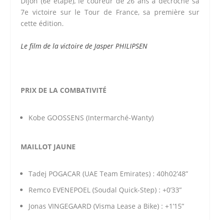
Dijon (6e étape), le coureur de 26 ans a décroché sa
7e victoire sur le Tour de France, sa première sur
cette édition.
Le film de la victoire de Jasper PHILIPSEN
PRIX DE LA COMBATIVITÉ
Kobe GOOSSENS (Intermarché-Wanty)
MAILLOT JAUNE
Tadej POGACAR (UAE Team Emirates) : 40h02’48”
Remco EVENEPOEL (Soudal Quick-Step) : +0’33”
Jonas VINGEGAARD (Visma Lease a Bike) : +1’15”