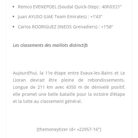
Remco EVENEPOEL (Soudal Quick-Step) : 40h03’21”
Juan AYUSO (UAE Team Emirates) : +1’43”
Carlos RODRIGUEZ (INEOS Grenadiers) : +1’58”
Les classements des maillots distinctifs
Aujourd’hui, la 11e étape entre Evaux-les-Bains et Le
Lioran devrait être pleine de rebondissements.
Longue de 211 km avec 4350 m de dénivelé positif,
elle promet une belle bataille pour la victoire d’étape
et la lutte au classement général.
[themoneytizer id= »22957-16″]