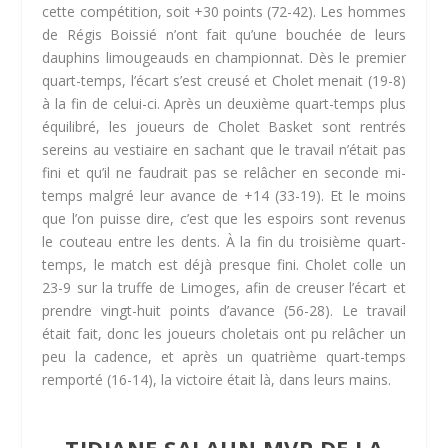
cette compétition, soit +30 points (72-42). Les hommes
de Régis Boissié n’ont fait qu’une bouchée de leurs
dauphins limougeauds en championnat. Dès le premier
quart-temps, l’écart s’est creusé et Cholet menait (19-8)
à la fin de celui-ci. Après un deuxième quart-temps plus
équilibré, les joueurs de Cholet Basket sont rentrés
sereins au vestiaire en sachant que le travail n’était pas
fini et qu’il ne faudrait pas se relâcher en seconde mi-
temps malgré leur avance de +14 (33-19). Et le moins
que l’on puisse dire, c’est que les espoirs sont revenus
le couteau entre les dents. À la fin du troisième quart-
temps, le match est déjà presque fini. Cholet colle un
23-9 sur la truffe de Limoges, afin de creuser l’écart et
prendre vingt-huit points d’avance (56-28). Le travail
était fait, donc les joueurs choletais ont pu relâcher un
peu la cadence, et après un quatrième quart-temps
remporté (16-14), la victoire était là, dans leurs mains.
TIDJANE SALAUN MVP DE LA