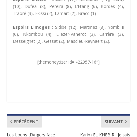
(10), Dufeal (8), Pereira (8), L’Etang (6), Bordes (4),
Traoré (3), Ekissi (2), Lamart (2), Bracq (1)
Espoirs Limoges
: Sidibe (12), Martinez (8), Yomb II
(6), Nkombou (4), Eliezer-Vanerot (3), Carrère (3),
Desseignet (2), Gessat (2), Masdieu-Reynaert (2).
[themoneytizer id= »22957-16″]
PRÉCÉDENT
SUIVANT
Les Loups d’Angers face
Karim EL KHEBIR : Je suis