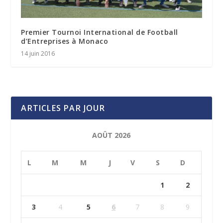
Premier Tournoi International de Football
d’Entreprises à Monaco
14 juin 2016
ARTICLES PAR JOUR
AOÛT 2026
L
M
M
J
V
S
D
1
2
3
4
5
6
7
8
9