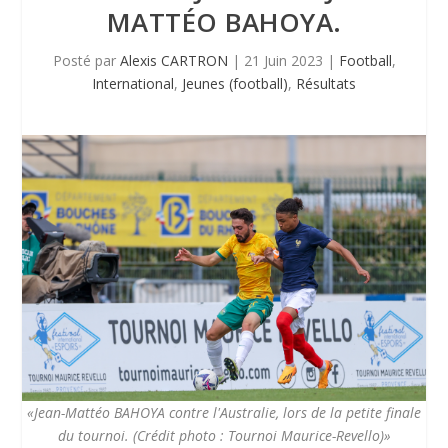
MATTÉO BAHOYA.
Posté par
Alexis CARTRON
|
21 Juin 2023
|
Football
,
International
,
Jeunes (football)
,
Résultats
«Jean-Mattéo BAHOYA contre l'Australie, lors de la petite finale
du tournoi. (Crédit photo : Tournoi Maurice-Revello)»