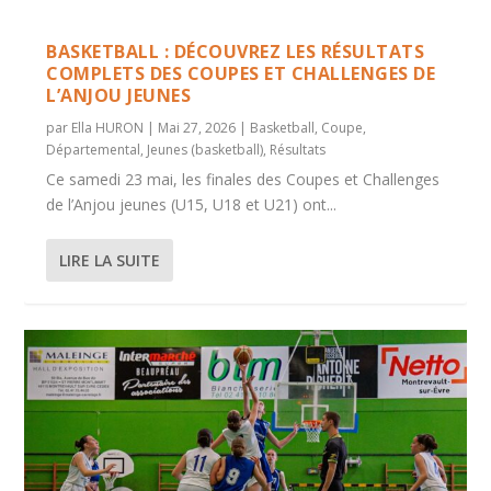
LES COUPES ET CHALLENGES DE L’ANJOU DE
COUPE DE FRANCE MASCULINE : DE JOLIS
VILLENEUVE-D’ASCQ REMPORTE
LE TIRAGE AU SORT DES DEMI-FINALES
BILBAO MET FIN À L’INVINCIBILITÉ
BASKE...
DERBYS ET QUE...
L’EUROCOUPE...
FÉMININES ET DE...
EUROPÉENNE DE CHO...
BASKETBALL : DÉCOUVREZ LES RÉSULTATS
COMPLETS DES COUPES ET CHALLENGES DE
L’ANJOU JEUNES
par
Ella HURON
|
Mai 27, 2026
|
Basketball
,
Coupe
,
Départemental
,
Jeunes (basketball)
,
Résultats
Ce samedi 23 mai, les finales des Coupes et Challenges
de l’Anjou jeunes (U15, U18 et U21) ont...
LIRE LA SUITE