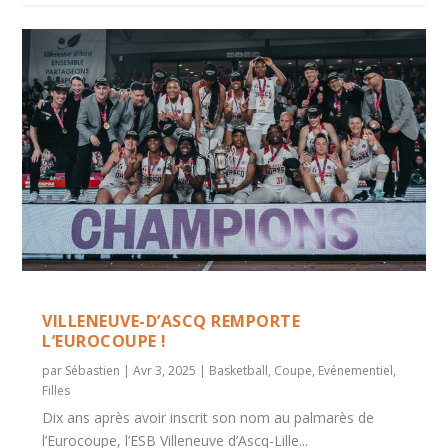
VILLENEUVE-D’ASCQ REMPORTE
L’EUROCOUPE !
par
Sébastien
|
Avr 3, 2025
|
Basketball
,
Coupe
,
Evénementiel
,
Filles
Dix ans après avoir inscrit son nom au palmarès de
l’Eurocoupe, l’ESB Villeneuve d’Ascq-Lille...