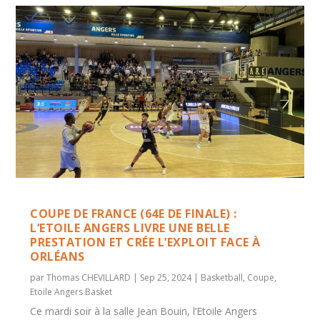
COUPE DE FRANCE (64E DE FINALE) :
L’ETOILE ANGERS LIVRE UNE BELLE
PRESTATION ET CRÉE L’EXPLOIT FACE À
ORLÉANS
par
Thomas CHEVILLARD
|
Sep 25, 2024
|
Basketball
,
Coupe
,
Etoile Angers Basket
Ce mardi soir à la salle Jean Bouin, l’Etoile Angers