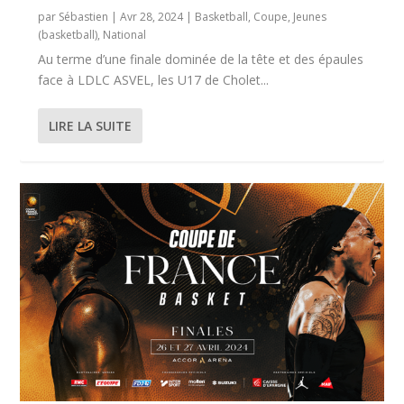
par
Sébastien
|
Avr 28, 2024
|
Basketball
,
Coupe
,
Jeunes
(basketball)
,
National
Au terme d’une finale dominée de la tête et des épaules
face à LDLC ASVEL, les U17 de Cholet...
LIRE LA SUITE