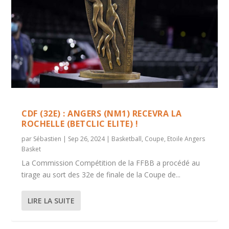
CDF (32E) : ANGERS (NM1) RECEVRA LA
ROCHELLE (BETCLIC ELITE) !
par
Sébastien
|
Sep 26, 2024
|
Basketball
,
Coupe
,
Etoile Angers
Basket
La Commission Compétition de la FFBB a procédé au
tirage au sort des 32e de finale de la Coupe de...
LIRE LA SUITE