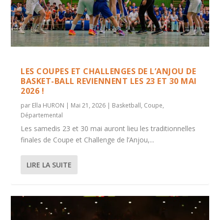
LES COUPES ET CHALLENGES DE L’ANJOU DE
BASKET-BALL REVIENNENT LES 23 ET 30 MAI
2026 !
par
Ella HURON
|
Mai 21, 2026
|
Basketball
,
Coupe
,
Départemental
Les samedis 23 et 30 mai auront lieu les traditionnelles
finales de Coupe et Challenge de l’Anjou,...
LIRE LA SUITE