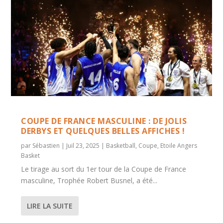
COUPE DE FRANCE MASCULINE : DE JOLIS
DERBYS ET QUELQUES BELLES AFFICHES !
par
Sébastien
|
Juil 23, 2025
|
Basketball
,
Coupe
,
Etoile Angers
Basket
Le tirage au sort du 1er tour de la Coupe de France
masculine, Trophée Robert Busnel, a été...
LIRE LA SUITE