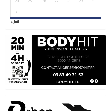
24
25
26
27
28
29
30
31
« Juil