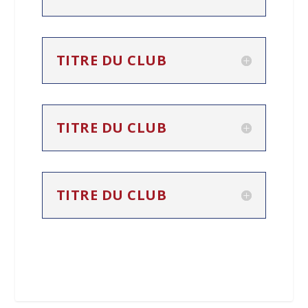
TITRE DU CLUB
TITRE DU CLUB
TITRE DU CLUB