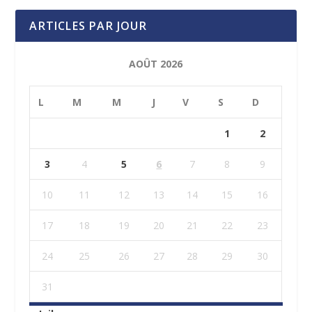
ARTICLES PAR JOUR
AOÛT 2026
L
M
M
J
V
S
D
1
2
3
4
5
6
7
8
9
10
11
12
13
14
15
16
17
18
19
20
21
22
23
24
25
26
27
28
29
30
31