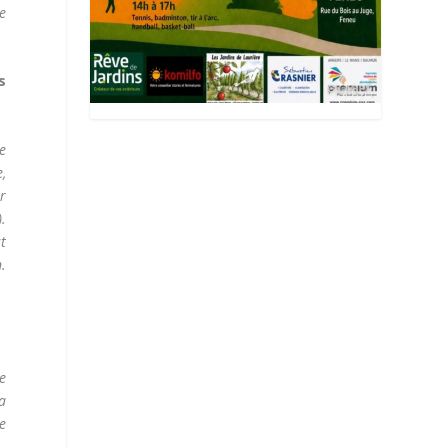
le
s
e
e,
r
.
st
.
te
a
ce