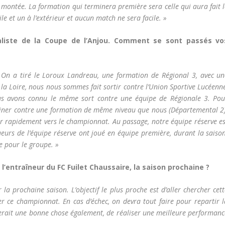
e montée. La formation qui terminera première sera celle qui aura fait 
e et un à l’extérieur et aucun match ne sera facile. »
aliste de la Coupe de l’Anjou. Comment se sont passés vo
On a tiré le Loroux Landreau, une formation de Régional 3, avec un
e la Loire, nous nous sommes fait sortir contre l’Union Sportive Lucéenn
ous avons connu le même sort contre une équipe de Régionale 3. Pou
liminer contre une formation de même niveau que nous (Départemental 2)
rner rapidement vers le championnat. Au passage, notre équipe réserve e
eurs de l’équipe réserve ont joué en équipe première, durant la saison
e pour le groupe. »
l’entraîneur du FC Fuilet Chaussaire, la saison prochaine ?
 la prochaine saison. L’objectif le plus proche est d’aller chercher cet
r ce championnat. En cas d’échec, on devra tout faire pour repartir l
e serait une bonne chose également, de réaliser une meilleure performan