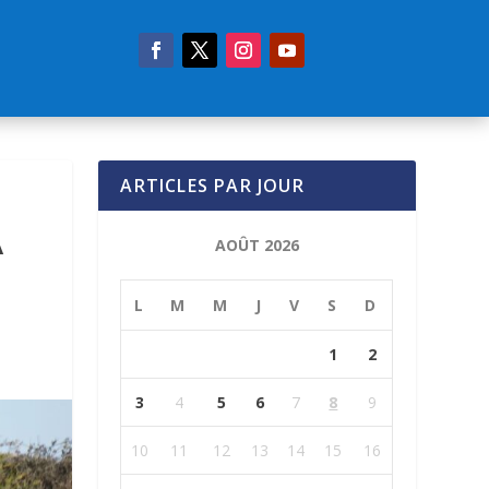
ARTICLES PAR JOUR
A
AOÛT 2026
L
M
M
J
V
S
D
1
2
3
4
5
6
7
8
9
10
11
12
13
14
15
16