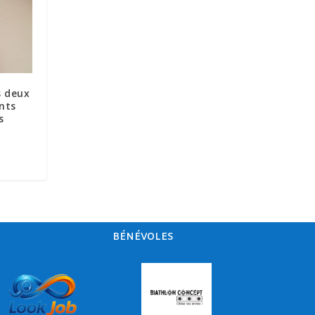
s deux
nts
s
BÉNÉVOLES