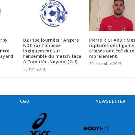
erby
D2 (18e journée) : Angers
Pierre RICHARD : Me
NDC (b) s’impose
ruptures des ligame
ntre
logiquement sur
croisés ont été dure
Bayard
l’ensemble du match face
moralement.
à Combrée-Noyant (2-1).
30 décembre 2017
16 avril 2018
CGU
NEWSLETTER