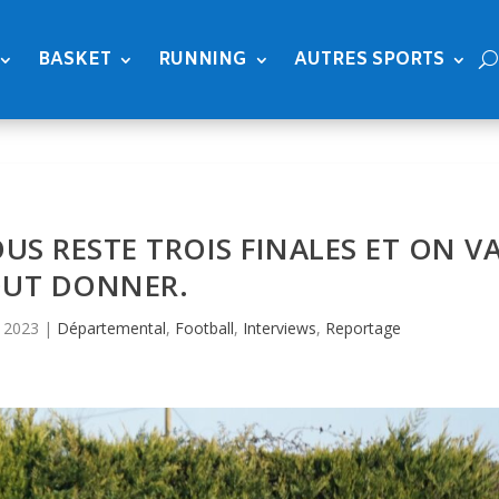
BASKET
RUNNING
AUTRES SPORTS
OUS RESTE TROIS FINALES ET ON V
UT DONNER.
 2023
|
Départemental
,
Football
,
Interviews
,
Reportage