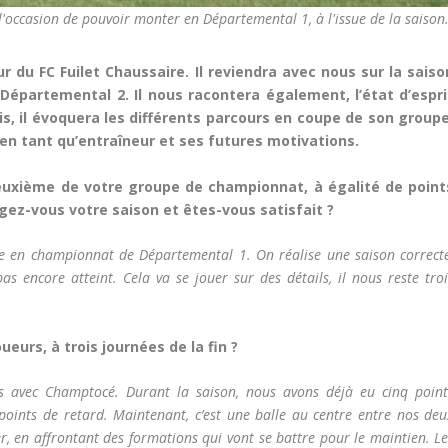
 l'occasion de pouvoir monter en Départemental 1, à l'issue de la saison
 du FC Fuilet Chaussaire. Il reviendra avec nous sur la saiso
épartemental 2. Il nous racontera également, l’état d’espri
uis, il évoquera les différents parcours en coupe de son groupe
 en tant qu’entraîneur et ses futures motivations.
euxième de votre groupe de championnat, à égalité de point
ez-vous votre saison et êtes-vous satisfait ?
tée en championnat de Départemental 1. On réalise une saison correcte
pas encore atteint. Cela va se jouer sur des détails, il nous reste tro
ueurs, à trois journées de la fin ?
s avec Champtocé. Durant la saison, nous avons déjà eu cinq point
points de retard. Maintenant, c’est une balle au centre entre nos deu
, en affrontant des formations qui vont se battre pour le maintien. Le