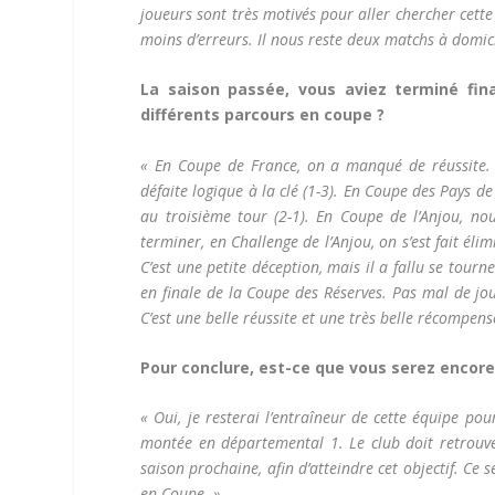
joueurs sont très motivés pour aller chercher cett
moins d’erreurs. Il nous reste deux matchs à domicil
La saison passée, vous aviez terminé fin
différents parcours en coupe ?
« En Coupe de France, on a manqué de réussite. 
défaite logique à la clé (1-3). En Coupe des Pays d
au troisième tour (2-1). En Coupe de l’Anjou, n
terminer, en Challenge de l’Anjou, on s’est fait é
C’est une petite déception, mais il a fallu se tou
en finale de la Coupe des Réserves. Pas mal de jou
C’est une belle réussite et une très belle récompens
Pour conclure, est-ce que vous serez encore 
« Oui, je resterai l’entraîneur de cette équipe pour
montée en départemental 1. Le club doit retrouve
saison prochaine, afin d’atteindre cet objectif. C
en Coupe. »