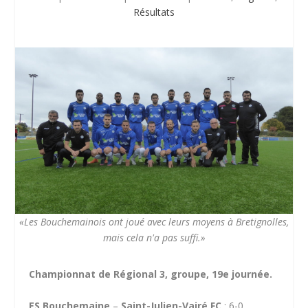
Résultats
«Les Bouchemainois ont joué avec leurs moyens à Bretignolles,
mais cela n'a pas suffi.»
Championnat de Régional 3, groupe, 19e journée.
ES Bouchemaine
–
Saint-Julien-Vairé FC
: 6-0