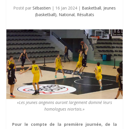
Posté par
Sébastien
|
16 Jan 2024
|
Basketball
,
Jeunes
(basketball)
,
National
,
Résultats
«Les jeunes angevins auront largement dominé leurs
homologues niortais.»
Pour le compte de la première journée, de la