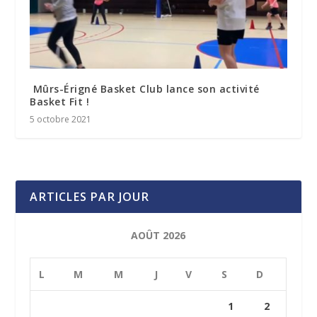
Mûrs-Érigné Basket Club lance son activité
Basket Fit !
5 octobre 2021
ARTICLES PAR JOUR
AOÛT 2026
L
M
M
J
V
S
D
1
2