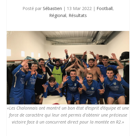
Posté par
Sébastien
|
13 Mar 2022
|
Football
,
Régional
,
Résultats
«Les Chalonnais ont montré un bon état d’esprit d’équipe et une
force de caractère qui leur ont permis d'obtenir une précieuse
victoire face à un concurrent direct pour la montée en R2.»