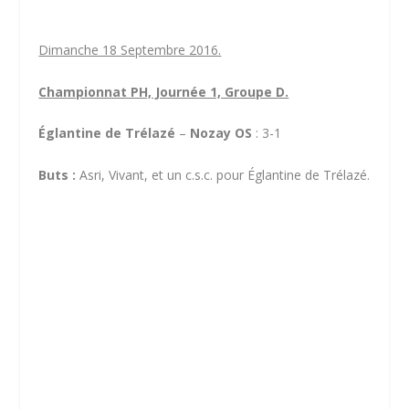
Dimanche 18 Septembre 2016.
Championnat PH, Journée 1, Groupe D.
Églantine de Trélazé
–
Nozay OS
: 3-1
Buts :
Asri, Vivant, et un c.s.c. pour Églantine de Trélazé.