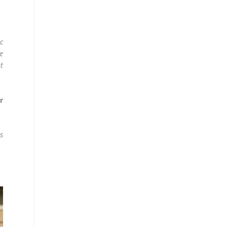
ec
re
nt
r
s