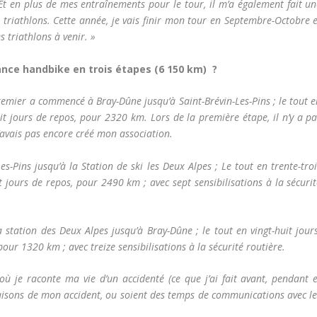
. Et en plus de mes entraînements pour le tour, il m’a également fait u
 triathlons. Cette année, je vais finir mon tour en Septembre-Octobre 
 triathlons à venir. »
ance handbike en trois étapes (6 150 km) ?
 premier a commencé à Bray-Dûne jusqu’à Saint-Brévin-Les-Pins ; le tout 
uit jours de repos, pour 2320 km. Lors de la première étape, il n’y a p
 n’avais pas encore créé mon association.
Pins jusqu’à la Station de ski les Deux Alpes ; Le tout en trente-troi
t jours de repos, pour 2490 km ; avec sept sensibilisations à la sécuri
station des Deux Alpes jusqu’à Bray-Dûne ; le tout en vingt-huit jours
pour 1320 km ; avec treize sensibilisations à la sécurité routière.
 où je raconte ma vie d’un accidenté (ce que j’ai fait avant, pendant 
raisons de mon accident, ou soient des temps de communications avec le