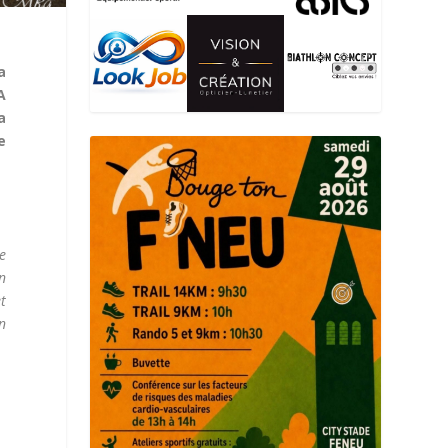
a
A
a
e
e
n
et
n