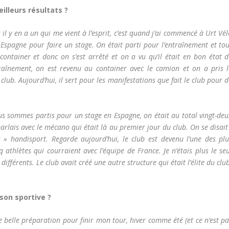
illeurs résultats ?
il y en a un qui me vient à l’esprit, c’est quand j’ai commencé à Urt Vé
n Espagne pour faire un stage. On était parti pour l’entraînement et to
container et donc on s’est arrêté et on a vu qu’il était en bon état d
ntraînement, on est revenu au container avec le camion et on a pris l
u club. Aujourd’hui, il sert pour les manifestations que fait le club pour 
nous sommes partis pour un stage en Espagne, on était au total vingt-de
rlais avec le mécano qui était là au premier jour du club. On se disait
s » handisport. Regarde aujourd’hui, le club est devenu l’une des plu
 athlètes qui courraient avec l’équipe de France. Je n’étais plus le se
ifférents. Le club avait créé une autre structure qui était l’élite du clu
ison sportive ?
ne belle préparation pour finir mon tour, hiver comme été (et ce n’est p