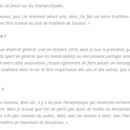
c un finish sur les Champs-Élysées.
aumur, puis j’ai vraiment adoré cela, donc, j’ai fait un autre triathlon
pour être licencié au club de triathlon de Saumur. »
n ?
ue d’intérêt général, créé en Octobre 2016, dont je suis le président, q
 du sport en général que les handicapé(e)s ou non peuvent partager ain
 travers cette association, j’essaie également de faire passer un messa
ir confiance dans la vie et être respectueux des uns et des autres, que 
 ?
ez reconnu. Bien sûr, il y a les Jeux Paralympique qui montrent certain
ire. Mais je trouve que l’on ne parle pas assez de toutes les discipline
e très peu connues du public. Mais, avec les années à venir, avec Pari
onnaître un maximum de disciplines. »