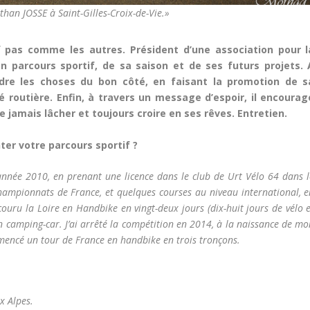
than JOSSE à Saint-Gilles-Croix-de-Vie.»
f pas comme les autres. Président d’une association pour l
n parcours sportif, de sa saison et de ses futurs projets. 
ndre les choses du bon côté, en faisant la promotion de s
té routière. Enfin, à travers un message d’espoir, il encourag
e jamais lâcher et toujours croire en ses rêves. Entretien.
er votre parcours sportif ?
’année 2010, en prenant une licence dans le club de Urt Vélo 64 dans l
championnats de France, et quelques courses au niveau international, e
rcouru la Loire en Handbike en vingt-deux jours (dix-huit jours de vélo 
camping-car. J’ai arrêté la compétition en 2014, à la naissance de mo
ommencé un tour de France en handbike en trois tronçons.
x Alpes.