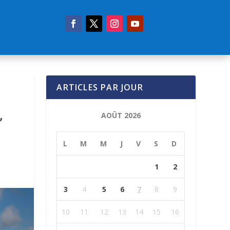
ARTICLES PAR JOUR
,
AOÛT 2026
L
M
M
J
V
S
D
1
2
3
4
5
6
7
8
9
10
11
12
13
14
15
16