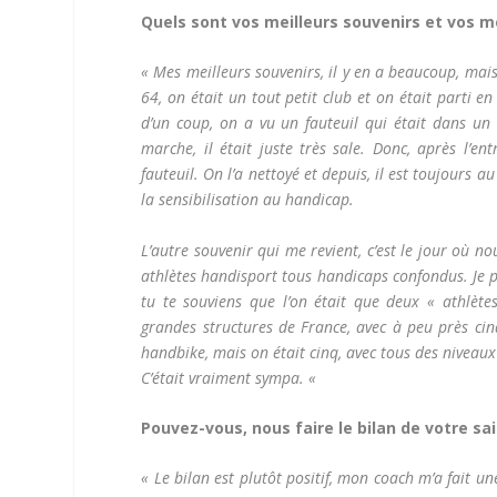
Quels sont vos meilleurs souvenirs et vos me
« Mes meilleurs souvenirs, il y en a beaucoup, mais 
64, on était un tout petit club et on était parti e
d’un coup, on a vu un fauteuil qui était dans un 
marche, il était juste très sale. Donc, après l’e
fauteuil. On l’a nettoyé et depuis, il est toujours a
la sensibilisation au handicap.
L’autre souvenir qui me revient, c’est le jour où 
athlètes handisport tous handicaps confondus. Je pa
tu te souviens que l’on était que deux « athlète
grandes structures de France, avec à peu près cinq
handbike, mais on était cinq, avec tous des niveaux d
C’était vraiment sympa. «
Pouvez-vous, nous faire le bilan de votre sa
« Le bilan est plutôt positif, mon coach m’a fait u