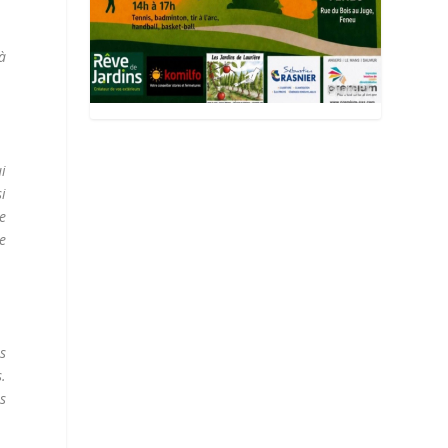
 à
ui
si
ge
se
es
s.
s