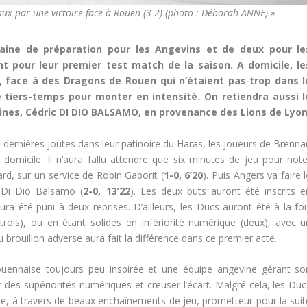
ux par une victoire face à Rouen (3-2) (photo : Déborah ANNE).»
aine de préparation pour les Angevins et de deux pour le
t pour leur premier test match de la saison. A domicile, le
, face à des Dragons de Rouen qui n’étaient pas trop dans l
 tiers-temps pour monter en intensité. On retiendra aussi l
ines, Cédric DI DIO BALSAMO, en provenance des Lions de Lyon
 dernières joutes dans leur patinoire du Haras, les joueurs de Brenna
omicile. Il n’aura fallu attendre que six minutes de jeu pour note
rd, sur un service de Robin Gaborit (
1-0, 6’20
). Puis Angers va faire 
c Di Dio Balsamo (
2-0, 13’22
). Les deux buts auront été inscrits e
ra été puni à deux reprises. D’ailleurs, les Ducs auront été à la foi
trois), ou en étant solides en infériorité numérique (deux), avec u
u brouillon adverse aura fait la différence dans ce premier acte.
uennaise toujours peu inspirée et une équipe angevine gérant so
 des supériorités numériques et creuser l’écart. Malgré cela, les Duc
e, à travers de beaux enchaînements de jeu, prometteur pour la suit