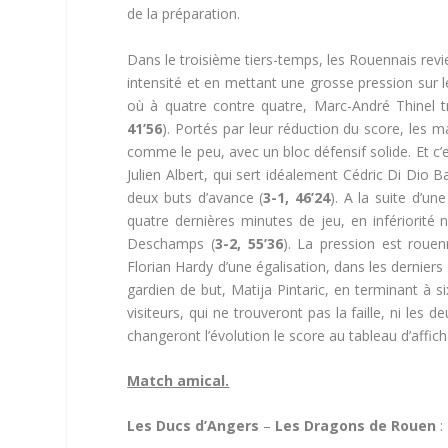
de la préparation.
Dans le troisième tiers-temps, les Rouennais revi
intensité et en mettant une grosse pression sur 
où à quatre contre quatre, Marc-André Thinel tr
41’56
). Portés par leur réduction du score, les m
comme le peu, avec un bloc défensif solide. Et c’
Julien Albert, qui sert idéalement Cédric Di Dio
deux buts d’avance (
3-1, 46’24
). A la suite d’un
quatre dernières minutes de jeu, en infériorité 
Deschamps (
3-2, 55’36
). La pression est rouen
Florian Hardy d’une égalisation, dans les derniers
gardien de but, Matija Pintaric, en terminant à s
visiteurs, qui ne trouveront pas la faille, ni les
changeront l’évolution le score au tableau d’affic
Match amical.
Les Ducs d’Angers
–
Les Dragons de Rouen
: