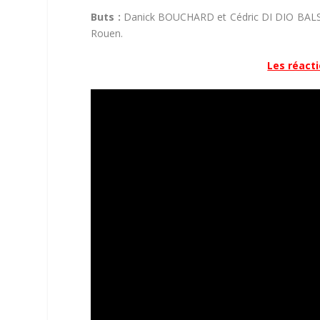
Buts :
Danick BOUCHARD et Cédric DI DIO BALS
Rouen.
Les réact