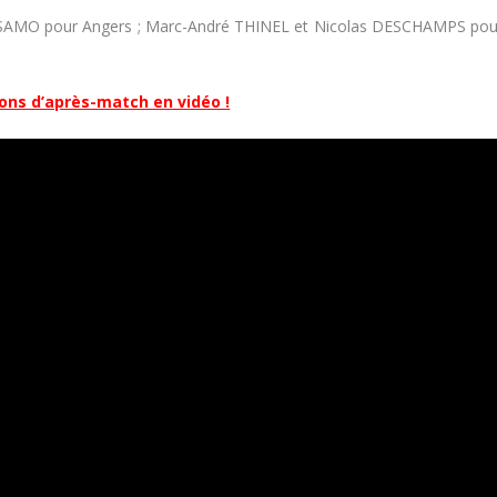
AMO pour Angers ; Marc-André THINEL et Nicolas DESCHAMPS pou
ions d’après-match en vidéo !