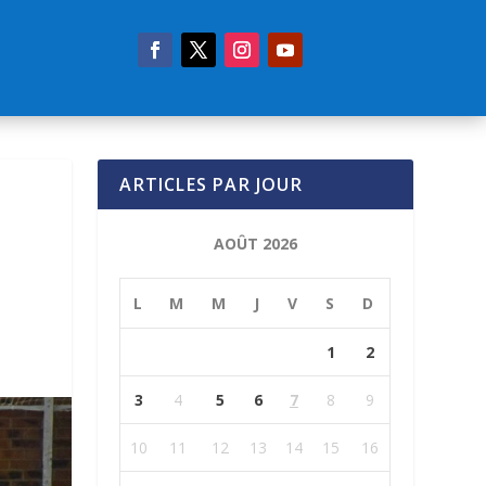
ARTICLES PAR JOUR
AOÛT 2026
L
M
M
J
V
S
D
1
2
3
4
5
6
7
8
9
10
11
12
13
14
15
16