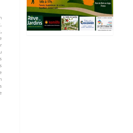
n
,
,
e
r
u
s
s
e
on
s
ne