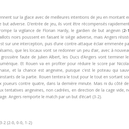
ennent sur la glace avec de meilleures intentions de jeu en montant e
le but adverse. D’entrée de jeu, ils vont être récompensés rapidement
ompe la vigilance de Florian Hardy, le gardien de but angevin (
2-1
aillots noirs poussent en faisant le siège adverse, mais Angers résist
est sur une interception, puis d’une contre-attaque éclair emmenée pa
 Balsamo, que les locaux vont se redonner un peu d’air, avec à nouvea
e grossière faute de Julien Albert, les Ducs d’Angers vont terminer le
numérique. Et Rouen va en profiter pour réduire le score par Nicola
naise, et la chance est angevine, puisque c’est le poteau qui sauv
 instants de la partie. Rouen tentera le tout pour le tout en sortant s
ix joueurs contre quatre, dans la dernière minute. Mais ni du côté de
 deux tentatives angevines, non cadrées, en direction de la cage vide, 
hage. Angers remporte le match par un but d’écart (3-2).
 3-2 (2-0, 0-0, 1-2)