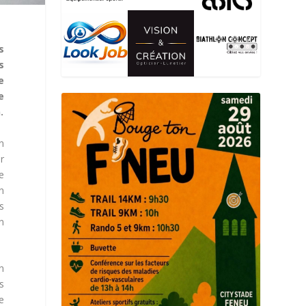
s
s
e
e
.
n
r
le
n
s
n
n
s
e