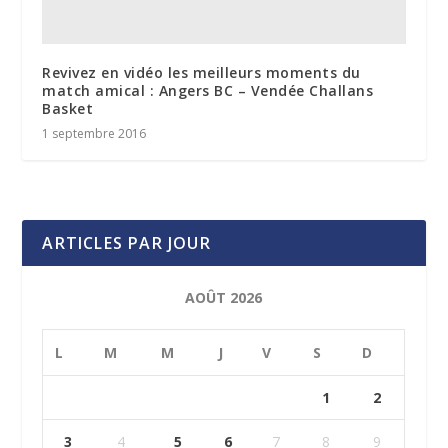
Revivez en vidéo les meilleurs moments du
match amical : Angers BC – Vendée Challans
Basket
1 septembre 2016
ARTICLES PAR JOUR
AOÛT 2026
L
M
M
J
V
S
D
1
2
3
4
5
6
7
8
9