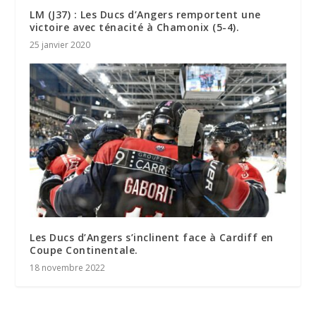
LM (J37) : Les Ducs d’Angers remportent une
victoire avec ténacité à Chamonix (5-4).
25 janvier 2020
Les Ducs d’Angers s’inclinent face à Cardiff en
Coupe Continentale.
18 novembre 2022