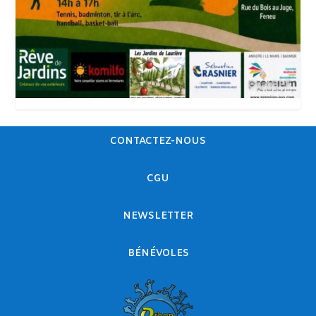
CONTACTEZ-NOUS
CGU
NEWSLETTER
BÉNÉVOLES