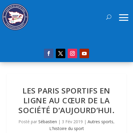
LES PARIS SPORTIFS EN
LIGNE AU CŒUR DE LA
SOCIÉTÉ D’AUJOURD’HUI.
Posté par
Sébastien
|
3 Fév 2019
|
Autres sports
,
L'histoire du sport