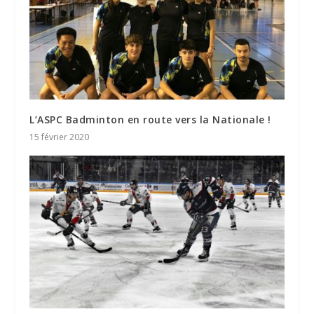
L’ASPC Badminton en route vers la Nationale !
15 février 2020