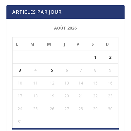
ARTICLES PAR JOUR
AOÛT 2026
L
M
M
J
V
S
D
1
2
3
4
5
6
7
8
9
10
11
12
13
14
15
16
17
18
19
20
21
22
23
24
25
26
27
28
29
30
31