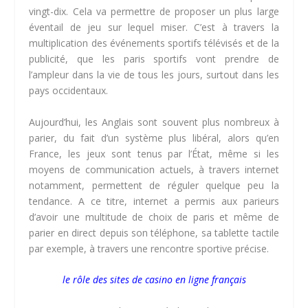
vingt-dix. Cela va permettre de proposer un plus large
éventail de jeu sur lequel miser. C’est à travers la
multiplication des événements sportifs télévisés et de la
publicité, que les paris sportifs vont prendre de
l’ampleur dans la vie de tous les jours, surtout dans les
pays occidentaux.
Aujourd’hui, les Anglais sont souvent plus nombreux à
parier, du fait d’un système plus libéral, alors qu’en
France, les jeux sont tenus par l’État, même si les
moyens de communication actuels, à travers internet
notamment, permettent de réguler quelque peu la
tendance. A ce titre, internet a permis aux parieurs
d’avoir une multitude de choix de paris et même de
parier en direct depuis son téléphone, sa tablette tactile
par exemple, à travers une rencontre sportive précise.
le rôle des sites de casino en ligne français