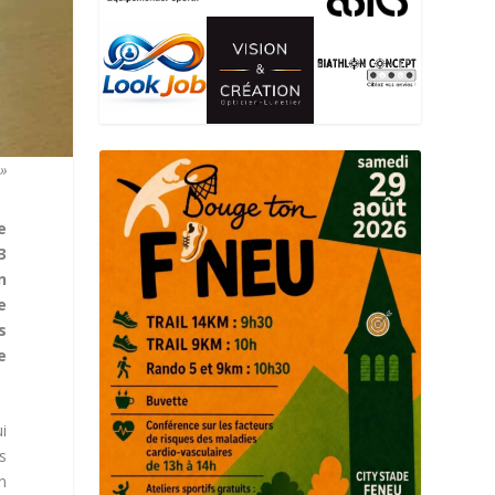
.»
e
3
n
e
s
e
i
s
n