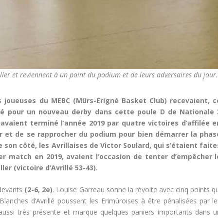
ller et reviennent à un point du podium et de leurs adversaires du jour
s joueuses du MEBC (Mûrs-Erigné Basket Club) recevaient, c
illé pour un nouveau derby dans cette poule D de Nationale 
 avaient terminé l’année 2019 par quatre victoires d’affilée e
er et de se rapprocher du podium pour bien démarrer la phas
on côté, les Avrillaises de Victor Soulard, qui s’étaient faite
er match en 2019, avaient l’occasion de tenter d’empêcher l
r (victoire d’Avrillé 53-43).
 devants
(2-6, 2e)
. Louise Garreau sonne la révolte avec cinq points qu
 Blanches d’Avrillé poussent les Erimûroises à être pénalisées par le
ussi très présente et marque quelques paniers importants dans u