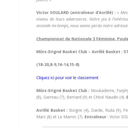
Victor SOULARD (entraîneur d’Avrillé) :
« Mes
niveau de leurs adversaires. Notre jeu à l’intér
seconde mi-temps, nous avons perdu notre adresse 
Championnat de Nationale 3 Féminine, Poule
Mûrs-Erigné Basket Club – Avrillé Basket : 5
(18-20,8-9,16-14,15-8)
Cliquez ici pour voir le classement
Mûrs-Erigné Basket Club :
Moukademe, Furphy, 
(8), Garreau (7), Bernard (9) et Chloé Naudin (4).
E
Avrillé Basket :
Boigne (4), Darde, Ruda (9), Per
Mars (8) et Le Marrec (7).
Entraîneur
: Victor S