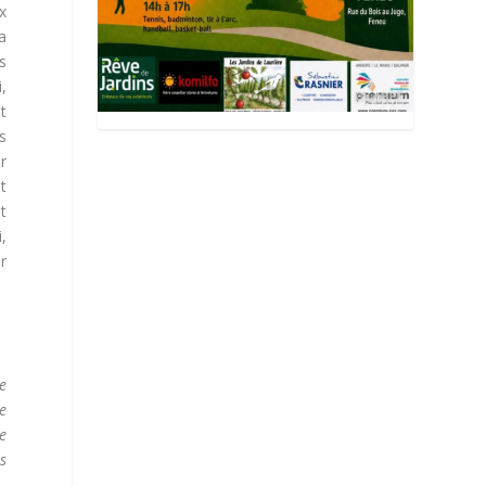
x
a
s
i,
t
s
r
t
et
,
r
ze
e
e
es