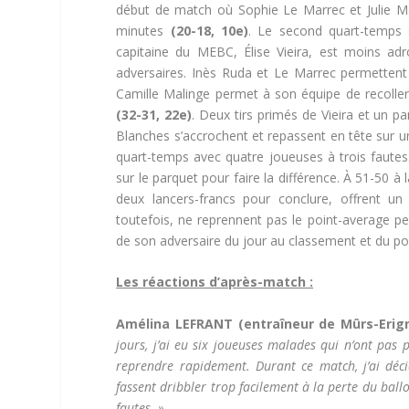
début de match où Sophie Le Marrec et Julie Ma
minutes
(20-18, 10e)
. Le second quart-temps 
capitaine du MEBC, Élise Vieira, est moins adr
adversaires. Inès Ruda et Le Marrec permettent 
Camille Malinge permet à son équipe de recolle
(32-31, 22e)
. Deux tirs primés de Vieira et un p
Blanches s’accrochent et repassent en tête sur u
quart-temps avec quatre joueuses à trois fautes
sur le parquet pour faire la différence. À 51-50 à l
deux lancers-francs pour conclure, offrent u
toutefois, ne reprennent pas le point-average 
de son adversaire du jour au classement et du p
Les réactions d’après-match :
Amélina LEFRANT (entraîneur de Mûrs-Erign
jours, j’ai eu six joueuses malades qui n’ont pa
reprendre rapidement. Durant ce match, j’ai déc
fassent dribbler trop facilement à la perte du ball
fautes. »