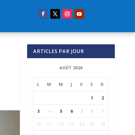
ARTICLES PAR JOUR
AOÛT 2026
L
M
M
J
V
S
D
1
2
3
4
5
6
7
8
9
10
11
12
13
14
15
16