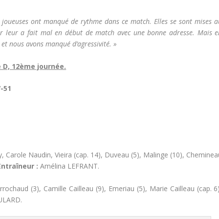
 joueuses ont manqué de rythme dans ce match. Elles se sont mises a
ieur leur a fait mal en début de match avec une bonne adresse. Mais e
et nous avons manqué d’agressivité. »
 D, 12ème journée.
7-51
Carole Naudin, Vieira (cap. 14), Duveau (5), Malinge (10), Cheminea
ntraîneur :
Amélina LEFRANT.
rochaud (3), Camille Cailleau (9), Emeriau (5), Marie Cailleau (cap. 6
OULARD.