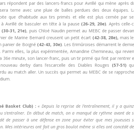
rs répondent par des lancers-francs pour Avrillé qui mène après di
sera terne avec une pluie de balles perdues des deux équipes. L
oite que d’habitude aux tirs primés et elle est plus cernée par se
à Avrillé de basculer en tête à la pause
(26-29, 20e)
. Après celle-c
r
(30-31, 21e)
, puis Chloé Naudin permet au MEBC de passer devan
anier de Marine Bernard creusent un petit écart
(42-38, 28e),
mais le
n panier de Boigné
(42-43, 30e)
. Les Erimûroises démarrent le dernie
. Parmi elles, la plus expérimentée, Amandine Chemineau, qui revien
a 36e minute, son lancer-franc, puis un tir primé qui finit par rentrer 
n nouveau derby dans l’escarcelle des Diables Rouges
(57-51)
qui
perdu au match aller. Un succès qui permet au MEBC de se rapproche
odium.
é Basket Club) :
« Depuis la reprise de l’entraînement, il y a quin
s pu s’entraîner. En début de match, on a manqué de rythme avant de s
idé de passer à une défense en zone pour éviter que mes joueuses s
on. Mes intérieures ont fait un gros boulot même si elles ont concédé d