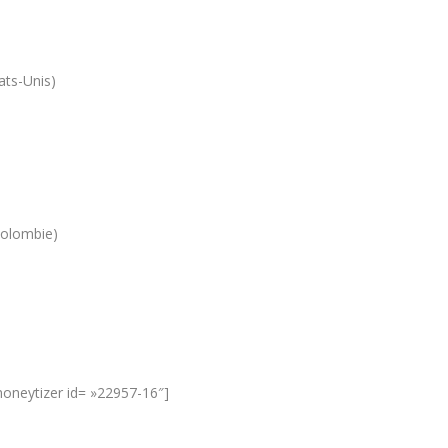
ats-Unis)
Colombie)
oneytizer id= »22957-16″]