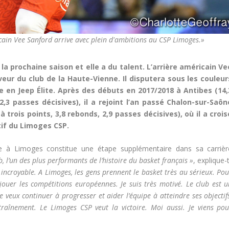
cain Vee Sanford arrive avec plein d'ambitions au CSP Limoges.»
a prochaine saison et elle a du talent. L’arrière américain Ve
veur du club de la Haute-Vienne. Il disputera sous les couleur
 en Jeep Élite. Après des débuts en 2017/2018 à Antibes (14,
2,3 passes décisives), il a rejoint l’an passé Chalon-sur-Saôn
 trois points, 3,8 rebonds, 2,9 passes décisives), où il a crois
tif du Limoges CSP.
ée à Limoges constitue une étape supplémentaire dans sa carrièr
, l’un des plus performants de l’histoire du basket français »
, explique-
 incroyable. A Limoges, les gens prennent le basket très au sérieux. Po
ouer les compétitions européennes. Je suis très motivé. Le club est u
 veux continuer à progresser et aider l’équipe à atteindre ses objectif
raînement. Le Limoges CSP veut la victoire. Moi aussi. Je viens pou