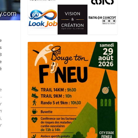
e
s
3
e
é
e
t-
ur
n
s,
r