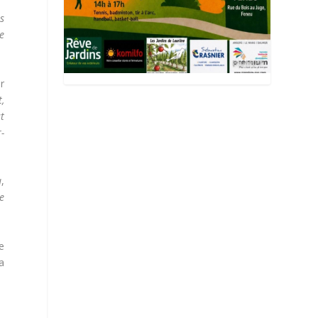
is
ne
r
,
t
r-
u
,
re
e
a