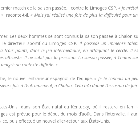
 dernier match de la saison passée… contre le Limoges CSP.
« Je m’éta
 »
, raconte-t-il.
« Mais j’ai réalisé une fois de plus la difficulté pour u
lmer. Les deux hommes se sont connus la saison passée à Chalon su
e le directeur sportif du Limoges CSP
. Il possède un immense talent
trois points, dans le jeu intermédiaire, en attaquant le cercle. Il es
s altruiste. Il ne subit pas la pression. La saison passée, à Chalon-su
, malgré un contexte difficile. »
be, le nouvel entraîneur espagnol de l’équipe.
« Je le connais un pe
usieurs fois à l’entraînement, à Chalon. Cela m’a donné l’occasion de fai
tats-Unis, dans son État natal du Kentucky, où il restera en famill
ges est prévue pour le début du mois d’août. Dans l’intervalle, il aur
ice, puis effectué un nouvel aller-retour aux États-Unis.