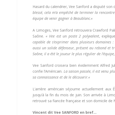
Hasard du calendrier, Vee Sanford a disputé son
blessé, cela m’a empêché de terminer la rencontre
équipe de venir gagner à Beaublanc
.
«
A Limoges, Vee Sanford retrouvera Crawford Pa
Saône.
« Vee
est un poste 2 polyvalent
, expliqu
capable de s’exprimer dans plusieurs domaines : à 
aussi un solide défenseur, présent au rebond et trè
Saône, il a été le joueur le plus régulier de l’équipe
Vee Sanford croisera bien évidemment Alfred Jul
confie l’Américain.
La saison passée, il est venu pl
sa connaissance et de le découvrir
.
«
L’arrière américain séjourne actuellement aux É
jusqu’à la fin du mois de juin. Son arrivée à Limo
retrouvé sa fiancée française et son domicile de N
Vincent dit Vee SANFORD en bref…