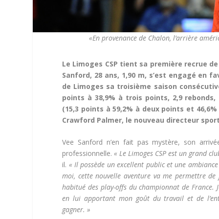
«En provenance de Chalon, l’arrière améri
Le Limoges CSP tient sa première recrue de l
Sanford, 28 ans, 1,90 m, s’est engagé en fa
de Limoges sa troisième saison consécutive
points à 38,9% à trois points, 2,9 rebonds, 
(15,3 points à 59,2% à deux points et 46,6% à
Crawford Palmer, le nouveau directeur spor
Vee Sanford n’en fait pas mystère, son arriv
professionnelle.
« Le Limoges CSP est un grand club
il.
« Il possède un excellent public et une ambiance
moi, cette nouvelle aventure va me permettre de j
habitué des play-offs du championnat de France. Je
en lui apportant mon goût du travail et de l’ent
gagner. »