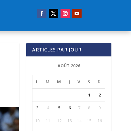
ARTICLES PAR JOUR
AOÛT 2026
L
M
M
J
V
S
D
1
2
3
4
5
6
7
8
9
10
11
12
13
14
15
16