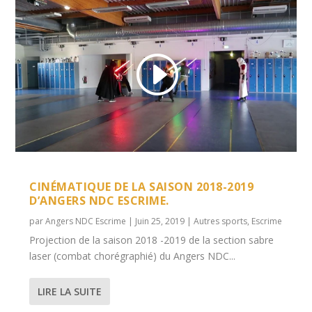
CINÉMATIQUE DE LA SAISON 2018-2019
D’ANGERS NDC ESCRIME.
par
Angers NDC Escrime
|
Juin 25, 2019
|
Autres sports
,
Escrime
Projection de la saison 2018 -2019 de la section sabre
laser (combat chorégraphié) du Angers NDC...
LIRE LA SUITE