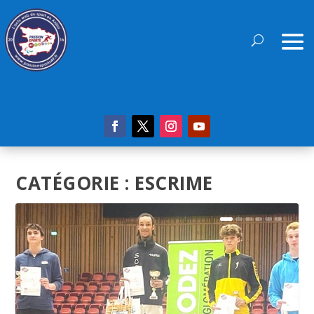
CATÉGORIE :
ESCRIME