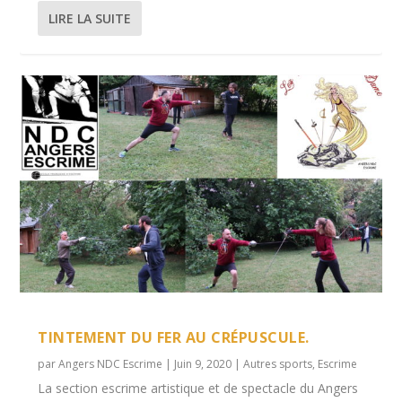
LIRE LA SUITE
TINTEMENT DU FER AU CRÉPUSCULE.
par
Angers NDC Escrime
|
Juin 9, 2020
|
Autres sports
,
Escrime
La section escrime artistique et de spectacle du Angers