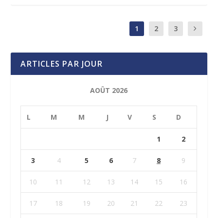
1
2
3
ARTICLES PAR JOUR
AOÛT 2026
L
M
M
J
V
S
D
1
2
3
4
5
6
7
8
9
10
11
12
13
14
15
16
17
18
19
20
21
22
23