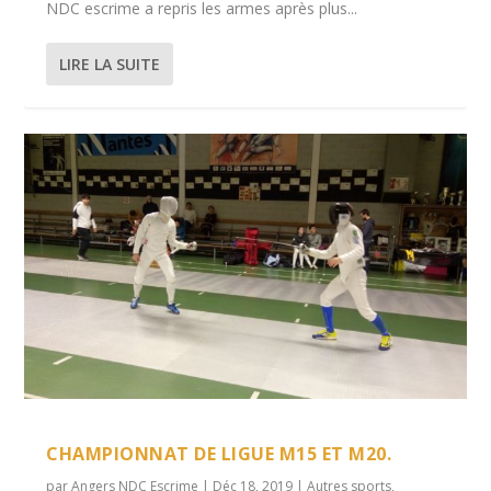
NDC escrime a repris les armes après plus...
LIRE LA SUITE
CHAMPIONNAT DE LIGUE M15 ET M20.
par
Angers NDC Escrime
|
Déc 18, 2019
|
Autres sports
,