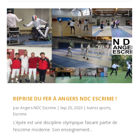
REPRISE DU FER À ANGERS NDC ESCRIME !
par
Angers NDC Escrime
|
Sep 20, 2020
|
Autres sports
,
Escrime
L’épée est une discipline olympique faisant partie de
l’escrime moderne. Son enseignement...