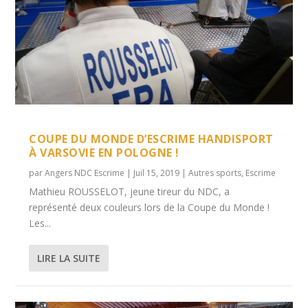
COUPE DU MONDE D’ESCRIME HANDISPORT
À VARSOVIE EN POLOGNE !
par
Angers NDC Escrime
|
Juil 15, 2019
|
Autres sports
,
Escrime
Mathieu ROUSSELOT, jeune tireur du NDC, a
représenté deux couleurs lors de la Coupe du Monde !
Les...
LIRE LA SUITE