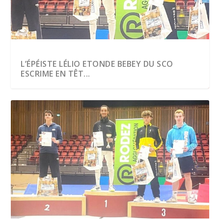
L’ÉPÉISTE LÉLIO ETONDE BEBEY DU SCO
ESCRIME EN TÊT...