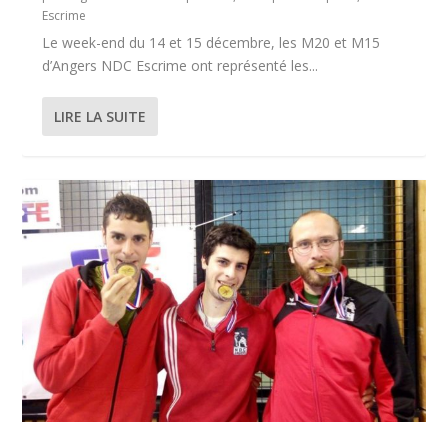
Escrime
Le week-end du 14 et 15 décembre, les M20 et M15
d’Angers NDC Escrime ont représenté les...
LIRE LA SUITE