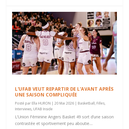
L’UFAB VEUT REPARTIR DE L’AVANT APRÈS
UNE SAISON COMPLIQUÉE
Posté par
Ella HURON
|
20 Mai 2026
|
Basketball
,
Filles
,
Interviews
,
UFAB Inside
L’Union Féminine Angers Basket 49 sort d’une saison
contrastée et sportivement peu aboutie....