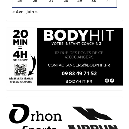
25
26
27
28
29
30
31
« Avr
Juin »