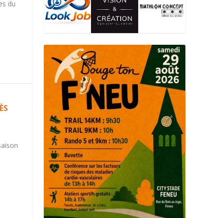
es du
ÈS
saison