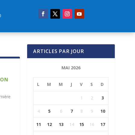
ARTICLES PAR JOUR
MAI 2026
SON
L
M
M
J
V
S
D
rnière
1
2
3
4
5
6
7
8
9
10
11
12
13
14
15
16
17