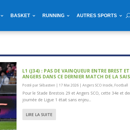
BASKET
RUNNING
AUTRES SPORTS
L1 (J34) : PAS DE VAINQUEUR ENTRE BREST ET
ANGERS DANS CE DERNIER MATCH DE LA SAI
Posté par
Sébastien
|
17 Mai 2026
|
Angers SCO Inside
,
Football
Pour le Stade Brestois 29 et Angers SCO, cette 34e et de
journée de Ligue 1 était sans enjeu...
LIRE LA SUITE