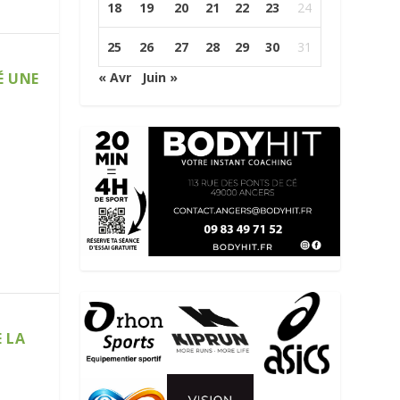
18
19
20
21
22
23
24
25
26
27
28
29
30
31
É UNE
« Avr
Juin »
E LA