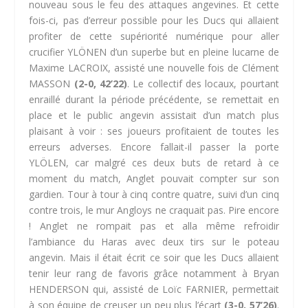
nouveau sous le feu des attaques angevines. Et cette
fois-ci, pas d’erreur possible pour les Ducs qui allaient
profiter de cette supériorité numérique pour aller
crucifier YLÖNEN d’un superbe but en pleine lucarne de
Maxime LACROIX, assisté une nouvelle fois de Clément
MASSON
(2-0, 42’22)
. Le collectif des locaux, pourtant
enraillé durant la période précédente, se remettait en
place et le public angevin assistait d’un match plus
plaisant à voir : ses joueurs profitaient de toutes les
erreurs adverses. Encore fallait-il passer la porte
YLÖLEN, car malgré ces deux buts de retard à ce
moment du match, Anglet pouvait compter sur son
gardien. Tour à tour à cinq contre quatre, suivi d’un cinq
contre trois, le mur Angloys ne craquait pas. Pire encore
! Anglet ne rompait pas et alla même refroidir
l’ambiance du Haras avec deux tirs sur le poteau
angevin. Mais il était écrit ce soir que les Ducs allaient
tenir leur rang de favoris grâce notamment à Bryan
HENDERSON qui, assisté de Loïc FARNIER, permettait
à son équipe de creuser un peu plus l’écart
(3-0, 57’26)
.