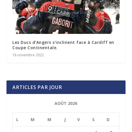
Les Ducs d’Angers s’inclinent face à Cardiff en
Coupe Continentale.
18 novembre 2022
ARTICLES PAR JOUR
AOÛT 2026
L
M
M
J
V
S
D