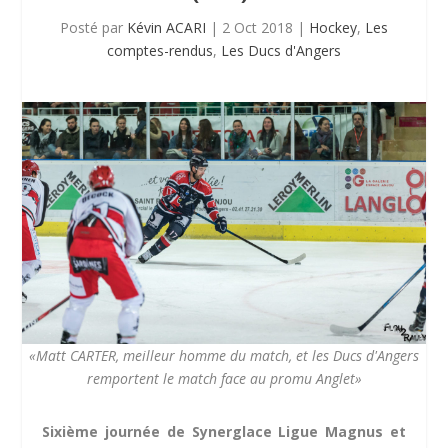
Posté par
Kévin ACARI
|
2 Oct 2018
|
Hockey
,
Les
comptes-rendus
,
Les Ducs d'Angers
«Matt CARTER, meilleur homme du match, et les Ducs d'Angers
remportent le match face au promu Anglet»
Sixième journée de Synerglace Ligue Magnus et