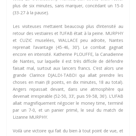
plus de six minutes, sans marquer, concédant un 15-0
(33-27 à la pause).
Les visiteuses mettaient beaucoup plus d’intensité au
retour des vestiaires et l’UFAB était à la peine. MURPHY
et CUZIC muselées, WALLACE peu adroite, Nantes
reprenait l’avantage (45-46, 30’). Le combat gagnait
encore en intensité. Katherine PLOUFFE, la Canadienne
de Nantes, sur laquelle il est très difficile de défendre
faisait mal, surtout aux lancers francs. C’est alors une
grande Clarince DJALDI-TABDI qui allait prendre les
choses en main (8 points, en dix minutes, 18 au total).
Angers repassait devant, dans une atmosphère qui
devenait irrespirable (52-50, 33’, puis 59-58, 36’). L’UFAB
allait magnifiquement négocier le money time, terminé
par un 7-0, et un panier primé, le seul du match de
Lizanne MURPHY.
Voilà une victoire qui fait du bien à tout point de vue, et