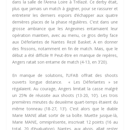
dans la salle de l’Arena Loire à Trélazé. Ce derby était,
plus que jamais un match à gagner, pour se rassurer et
entretenir les derniers espoirs d’échapper aux quatre
dernières places de la phase régulières. C’est dans une
grosse ambiance que les Angevines entamaient leur
opération maintien, avec au menu, ce gros derby face
aux Déferlantes de Nantes Rezé Basket. A en donner
des frissons, notamment en fin de match. Mais, que le
début a été difficile !!! Peut-être en manque de repères,
Angers ratait son entame de match (4-13, en 3’20).
En manque de solutions, l’UFAB offrait des shoots
ouverts longue distance. « Les Déferlantes » se
régalaient. Au courage, Angers limitait la casse malgré
un 25% de réussite aux shoots (13-20, 10’). Les trois
premières minutes du deuxième quart-temps étaient du
même tonneau (18-27, 13’). C’est alors que le diable
Marie MANE allait sortir de sa boîte. Muette jusque-là,
Marie MANE, omniprésente, inscrivait 12 points (16 au
total, 20 d’évaluation). Nantes, aux abois, allait rester