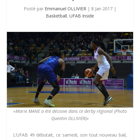
Posté par
Emmanuel OLLIVIER
|
8 Jan 2017
|
Basketball
,
UFAB Inside
«Marie MANE a été décisive dans ce derby régional (Photo
Quentin OLLIVIER)»
L’UFAB 49 débutait, ce samedi, son tout nouveau bail,