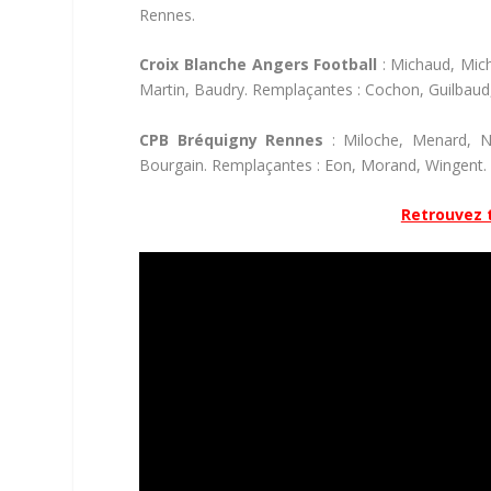
Rennes.
Croix Blanche Angers Football
: Michaud, Mich
Martin, Baudry. Remplaçantes : Cochon, Guilbaud
CPB Bréquigny Rennes
: Miloche, Menard, Noir
Bourgain. Remplaçantes : Eon, Morand, Wingent. 
Retrouvez t