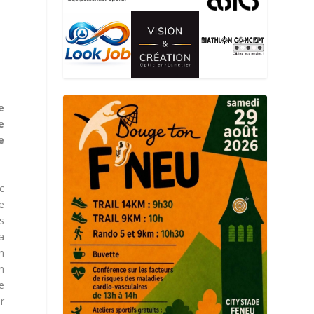
e
e
e
c
e
s
a
n
n
e
er