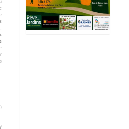
u
ne
e
s
,
.
e
e
er
a
)
y