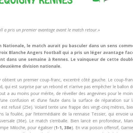
ll a pris un premier avantage avant le match retour.»
on Nationale, le match aurait pu basculer dans un sens comm
 Croix Blanche Angers Football qui a pris un léger avantage fac
ent dans une semaine à Rennes. Le vainqueur de cette doubl
deuxième division nationale.
y obtient un premier coup-franc, excentré côté gauche. Le coup-fran
, qui est surprise par un rebond et n’arrive pas empêcher le ballon d
 but a au moins pour mérite, de réveiller des angevines pour le moin
d’une confusion et d’une faute dans la surface de réparation sur l
 est refusé (25e). Volard tente une frappe des vingt-cinq mètres, bie
s la foulée, par l’intermédiaire de la rennaise Tessier, qui envoie u
sversale (36e). Le match s’emballe. Bien lancé en profondeur, Mari
rompe Miloche, pour égaliser (
1-1, 38e
). En vrai poison offensif, Garni