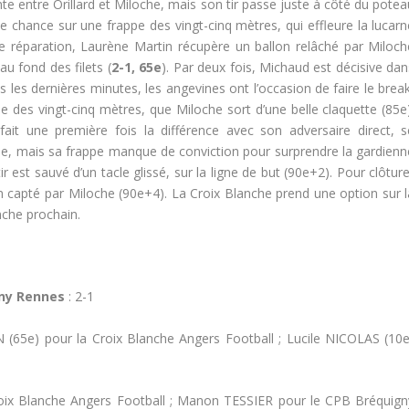
e entre Orillard et Miloche, mais son tir passe juste à côté du potea
 de chance sur une frappe des vingt-cinq mètres, qui effleure la lucar
de réparation, Laurène Martin récupère un ballon relâché par Miloch
au fond des filets (
2-1, 65e
). Par deux fois, Michaud est décisive dan
 les dernières minutes, les angevines ont l’occasion de faire le break
e des vingt-cinq mètres, que Miloche sort d’une belle claquette (85e)
it une première fois la différence avec son adversaire direct, s
he, mais sa frappe manque de conviction pour surprendre la gardienn
ir est sauvé d’un tacle glissé, sur la ligne de but (90e+2). Pour clôtur
en capté par Miloche (90e+4). La Croix Blanche prend une option sur l
che prochain.
gny Rennes
: 2-1
65e) pour la Croix Blanche Angers Football ; Lucile NICOLAS (10e
ix Blanche Angers Football ; Manon TESSIER pour le CPB Bréquign