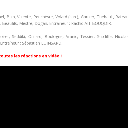
el, Bain, Valente, Penchèvre, Volard (cap.), Garnier, Thebault, Rateau
, Beaufils, Mestre, Dogan. Entraîneur : Rachid AIT BOUQDIR.
et, Seddiki, Orillard, Boulogne, Vranic, Tessier, Sutcliffe, Nicolas
Entraîneur : Sébastien LOINSARD.
outes les réactions en vidéo !