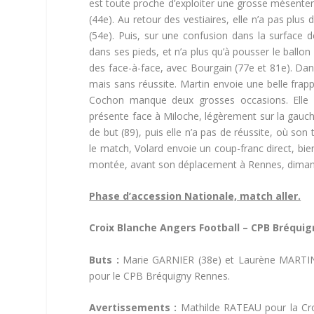
est toute proche d’exploiter une grosse mésentent
(44e). Au retour des vestiaires, elle n’a pas plus
(54e). Puis, sur une confusion dans la surface 
dans ses pieds, et n’a plus qu’à pousser le ballon 
des face-à-face, avec Bourgain (77e et 81e). Dans
mais sans réussite. Martin envoie une belle frapp
Cochon manque deux grosses occasions. Elle fa
présente face à Miloche, légèrement sur la gauc
de but (89), puis elle n’a pas de réussite, où son t
le match, Volard envoie un coup-franc direct, bi
montée, avant son déplacement à Rennes, diman
Phase d’accession Nationale, match aller.
Croix Blanche Angers Football – CPB Bréqui
Buts :
Marie GARNIER (38e) et Laurène MARTIN (
pour le CPB Bréquigny Rennes.
Avertissements :
Mathilde RATEAU pour la Cro