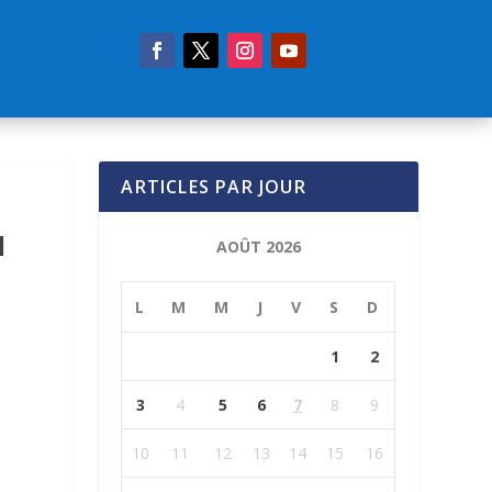
ARTICLES PAR JOUR
N
AOÛT 2026
L
M
M
J
V
S
D
1
2
3
4
5
6
7
8
9
10
11
12
13
14
15
16