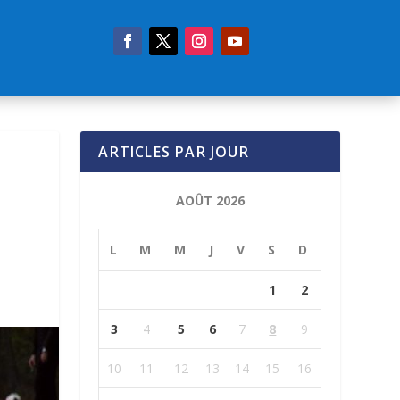
ARTICLES PAR JOUR
AOÛT 2026
L
M
M
J
V
S
D
1
2
3
4
5
6
7
8
9
10
11
12
13
14
15
16