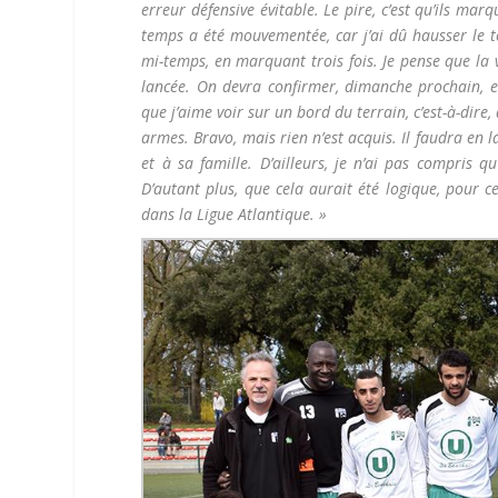
erreur défensive évitable. Le pire, c’est qu’ils ma
temps a été mouvementée, car j’ai dû hausser le to
mi-temps, en marquant trois fois. Je pense que la
lancée. On devra confirmer, dimanche prochain, en
que j’aime voir sur un bord du terrain, c’est-à-dire
armes. Bravo, mais rien n’est acquis. Il faudra en 
et à sa famille. D’ailleurs, je n’ai pas compris q
D’autant plus, que cela aurait été logique, pour 
dans la Ligue Atlantique. »