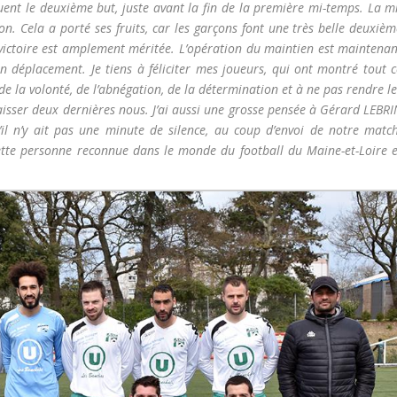
rquent le deuxième but, juste avant la fin de la première mi-temps. La m
n. Cela a porté ses fruits, car les garçons font une très belle deuxiè
 victoire est amplement méritée. L’opération du maintien est maintenan
 déplacement. Je tiens à féliciter mes joueurs, qui ont montré tout c
, de la volonté, de l’abnégation, de la détermination et à ne pas rendre l
laisser deux dernières nous. J’ai aussi une grosse pensée à Gérard LEBR
u’il n’y ait pas une minute de silence, au coup d’envoi de notre match
cette personne reconnue dans le monde du football du Maine-et-Loire e