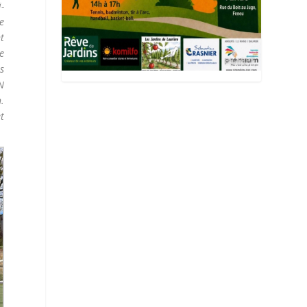
i-
me
t
e
es
IN
.
t