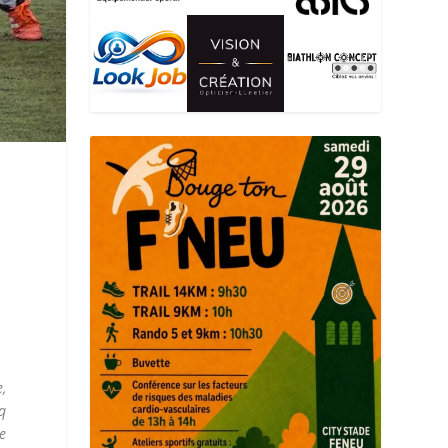
,
nq
ne