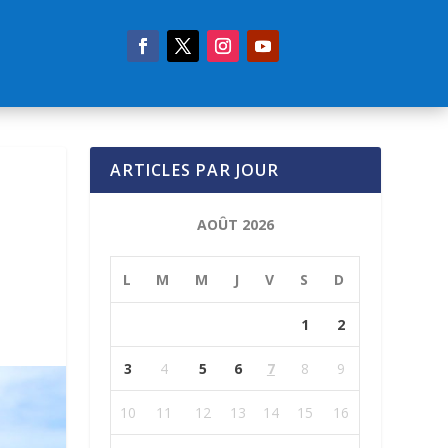
ARTICLES PAR JOUR
AOÛT 2026
L
M
M
J
V
S
D
1
2
3
4
5
6
7
8
9
10
11
12
13
14
15
16