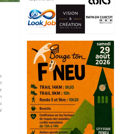
s
al
e
in
s
ué