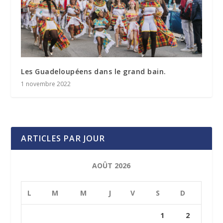
Les Guadeloupéens dans le grand bain.
1 novembre 2022
ARTICLES PAR JOUR
AOÛT 2026
L
M
M
J
V
S
D
1
2