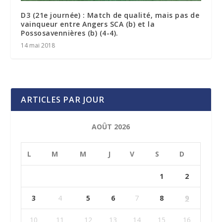
D3 (21e journée) : Match de qualité, mais pas de
vainqueur entre Angers SCA (b) et la
Possosavennières (b) (4-4).
14 mai 2018
ARTICLES PAR JOUR
AOÛT 2026
L
M
M
J
V
S
D
1
2
3
4
5
6
7
8
9
10
11
12
13
14
15
16