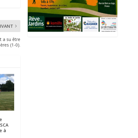
IVANT
t a su être
ères (1-0).
e
 SCA
e à