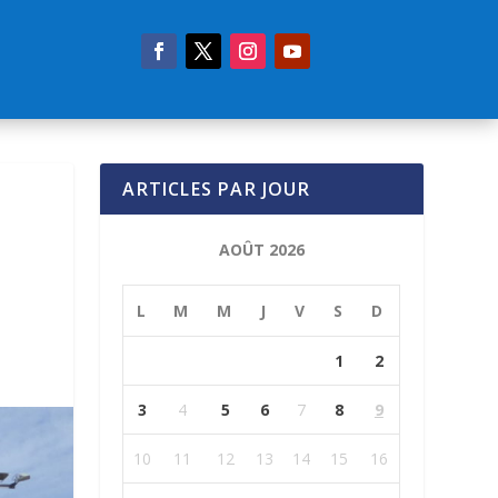
ARTICLES PAR JOUR
AOÛT 2026
L
M
M
J
V
S
D
1
2
3
4
5
6
7
8
9
10
11
12
13
14
15
16