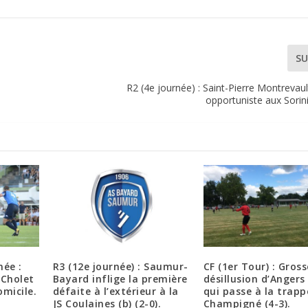
SU
R2 (4e journée) : Saint-Pierre Montrevaul
opportuniste aux Sorini
née :
R3 (12e journée) : Saumur-
CF (1er Tour) : Gross
 Cholet
Bayard inflige la première
désillusion d’Angers
omicile.
défaite à l’extérieur à la
qui passe à la trapp
JS Coulaines (b) (2-0).
Champigné (4-3).