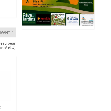
IVANT
uveau peur,
ancé (5-4).
C