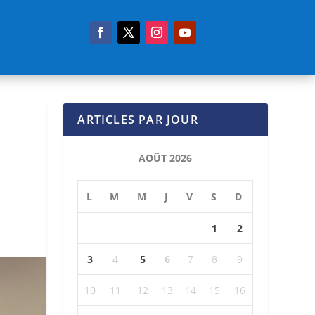
ARTICLES PAR JOUR
AOÛT 2026
L
M
M
J
V
S
D
1
2
3
4
5
6
7
8
9
10
11
12
13
14
15
16