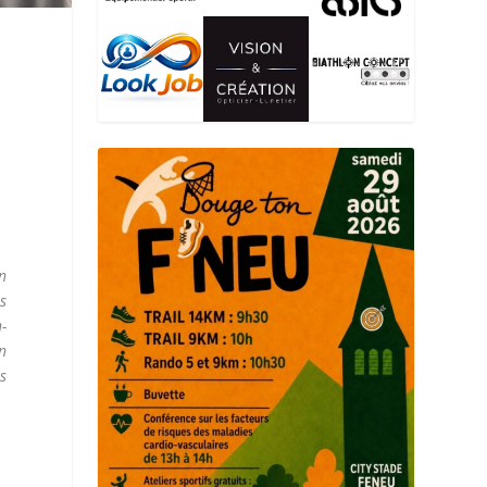
n
s
-
n
s