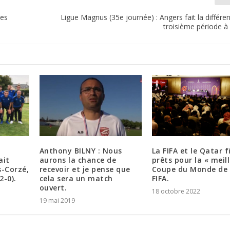
ues
Ligue Magnus (35e journée) : Angers fait la différe
troisième période à 
Anthony BILNY : Nous
La FIFA et le Qatar f
ait
aurons la chance de
prêts pour la « meil
s-Corzé,
recevoir et je pense que
Coupe du Monde de 
2-0).
cela sera un match
FIFA.
ouvert.
18 octobre 2022
19 mai 2019