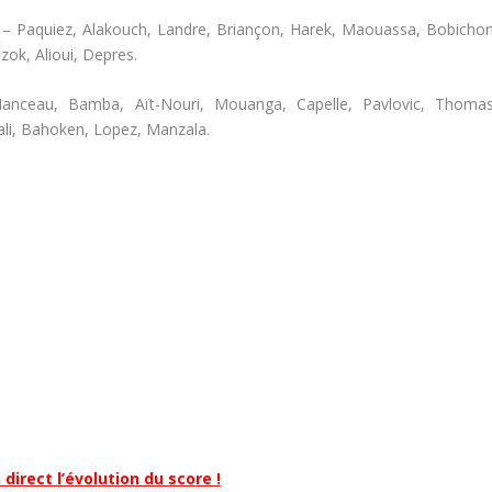
.) – Paquiez, Alakouch, Landre, Briançon, Harek, Maouassa, Bobichon
ozok, Alioui, Depres.
 Manceau, Bamba, Aït-Nouri, Mouanga, Capelle, Pavlovic, Thomas
lali, Bahoken, Lopez, Manzala.
 direct l’évolution du score !