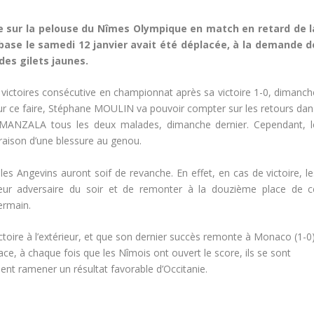
ce sur la pelouse du Nîmes Olympique en match en retard de l
base le samedi 12 janvier avait été déplacée, à la demande d
des gilets jaunes.
 victoires consécutive en championnat après sa victoire 1-0, dimanch
our ce faire, Stéphane MOULIN va pouvoir compter sur les retours dan
 MANZALA tous les deux malades, dimanche dernier. Cependant, l
raison d’une blessure au genou.
les Angevins auront soif de revanche. En effet, en cas de victoire, le
leur adversaire du soir et de remonter à la douzième place de c
ermain.
ctoire à l’extérieur, et que son dernier succès remonte à Monaco (1-0)
ce, à chaque fois que les Nîmois ont ouvert le score, ils se sont
ulent ramener un résultat favorable d’Occitanie.