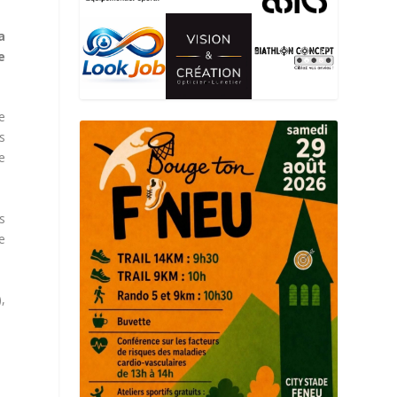
a
e
e
s
e
s
e
,