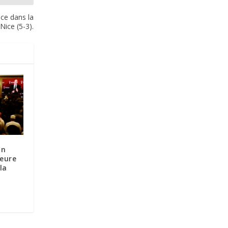
nce dans la
Nice (5-3).
in
leure
la