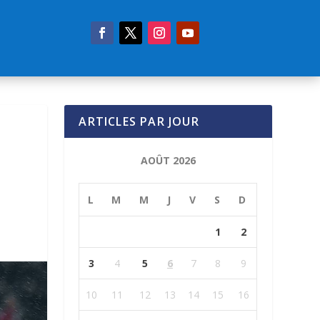
ARTICLES PAR JOUR
AOÛT 2026
L
M
M
J
V
S
D
1
2
3
4
5
6
7
8
9
10
11
12
13
14
15
16