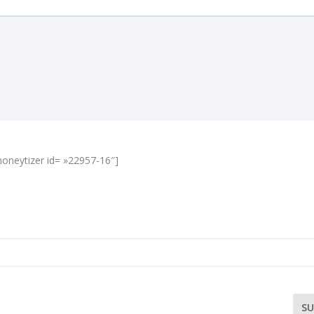
oneytizer id= »22957-16″]
SU