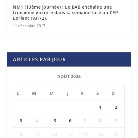
NM1 (13ème journée) : Le BAB enchaîne une
troisième victoire dans la semaine face au CEP
Lorient (93-72).
11 décembre 2017
ARTICLES PAR JOUR
AOÛT 2026
L
M
M
J
V
S
D
1
2
3
4
5
6
7
8
9
10
11
12
13
14
15
16