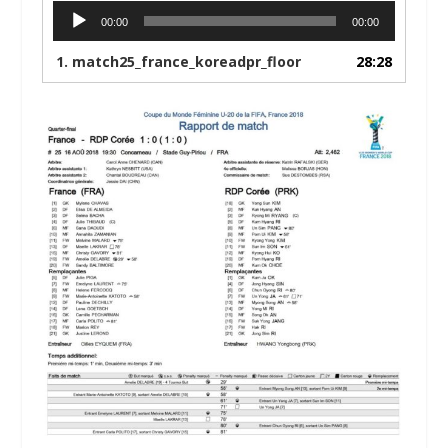
Lecteur
00:00
00:00
audio
1.
match25_france_koreadpr_floor
28:28