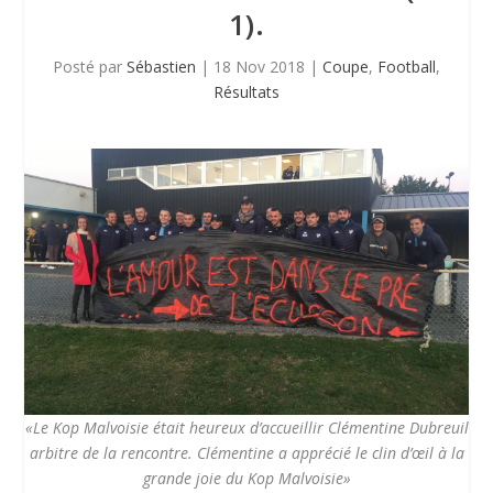
1).
Posté par
Sébastien
|
18 Nov 2018
|
Coupe
,
Football
,
Résultats
«Le Kop Malvoisie était heureux d’accueillir Clémentine Dubreuil
arbitre de la rencontre. Clémentine a apprécié le clin d’œil à la
grande joie du Kop Malvoisie»