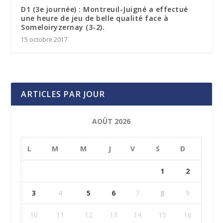
D1 (3e journée) : Montreuil-Juigné a effectué
une heure de jeu de belle qualité face à
Someloiryzernay (3-2).
15 octobre 2017
ARTICLES PAR JOUR
AOÛT 2026
L
M
M
J
V
S
D
1
2
3
4
5
6
7
8
9
10
11
12
13
14
15
16