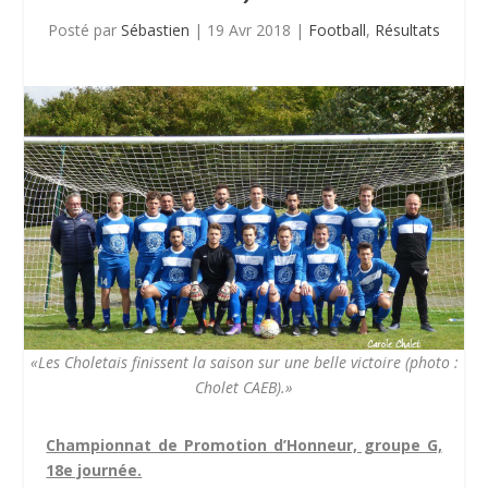
Posté par
Sébastien
|
19 Avr 2018
|
Football
,
Résultats
«Les Choletais finissent la saison sur une belle victoire (photo :
Cholet CAEB).»
Championnat de Promotion d’Honneur, groupe G,
18e journée.