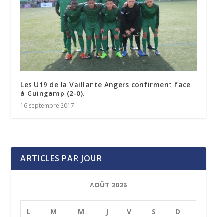
Les U19 de la Vaillante Angers confirment face
à Guingamp (2-0).
16 septembre 2017
ARTICLES PAR JOUR
AOÛT 2026
L
M
M
J
V
S
D