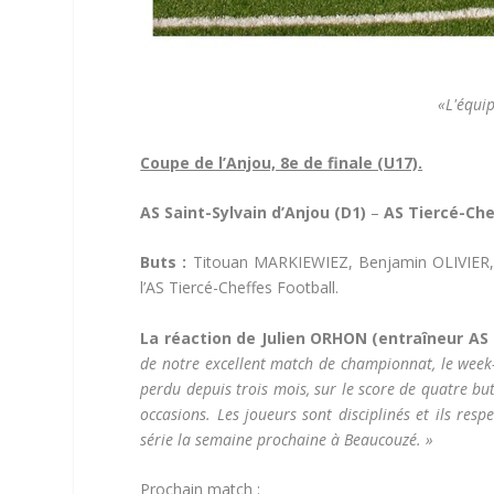
«L'équip
Coupe de l’Anjou, 8e de finale (U17).
AS Saint-Sylvain d’Anjou (D1)
–
AS Tiercé-Chef
Buts :
Titouan MARKIEWIEZ, Benjamin OLIVIER
l’AS Tiercé-Cheffes Football.
La réaction de Julien ORHON (entraîneur AS T
de notre excellent match de championnat, le week-e
perdu depuis trois mois, sur le score de quatre b
occasions. Les joueurs sont disciplinés et ils res
série la semaine prochaine à Beaucouzé. »
Prochain match :