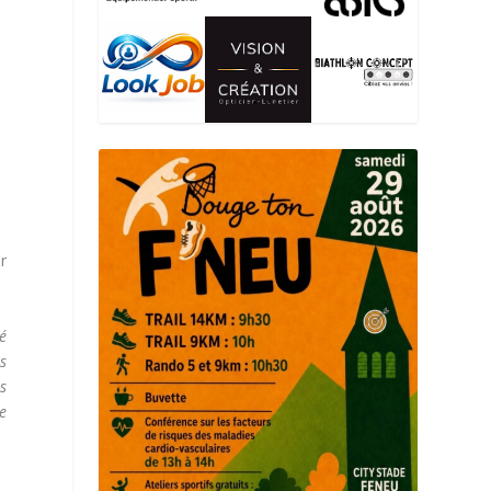
r
té
s
s
re