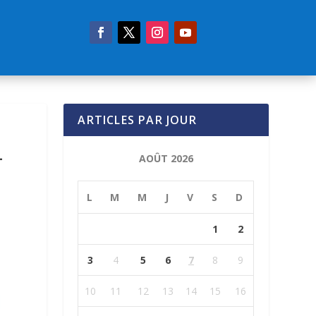
ARTICLES PAR JOUR
-
AOÛT 2026
L
M
M
J
V
S
D
1
2
3
4
5
6
7
8
9
10
11
12
13
14
15
16