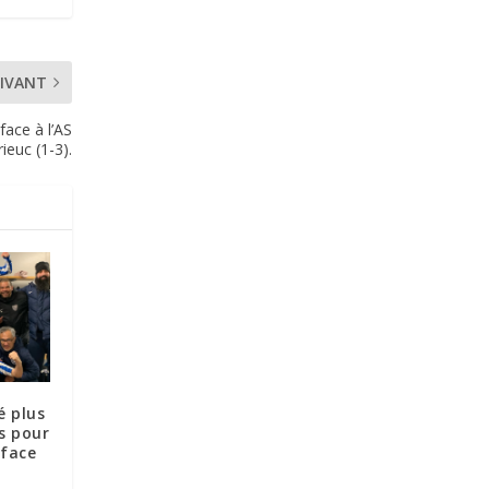
IVANT
face à l’AS
ieuc (1-3).
é plus
es pour
 face