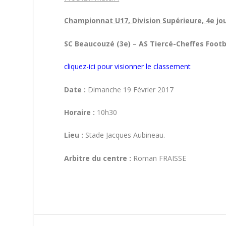
Championnat U17, Division Supérieure, 4e jo
SC Beaucouzé (3e)
–
AS Tiercé-Cheffes Footba
cliquez-ici pour visionner le classement
Date :
Dimanche 19 Février 2017
Horaire :
10h30
Lieu :
Stade Jacques Aubineau.
Arbitre du centre :
Roman FRAISSE