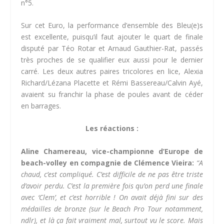
n°5.
Sur cet Euro, la performance d’ensemble des Bleu(e)s
est excellente, puisqu’il faut ajouter le quart de finale
disputé par Téo Rotar et Arnaud Gauthier-Rat, passés
très proches de se qualifier eux aussi pour le dernier
carré. Les deux autres paires tricolores en lice, Alexia
Richard/Lézana Placette et Rémi Bassereau/Calvin Ayé,
avaient su franchir la phase de poules avant de céder
en barrages.
Les réactions :
Aline Chamereau, vice-championne d’Europe de
beach-volley en compagnie de Clémence Vieira:
“A
chaud, c’est compliqué. C’est difficile de ne pas être triste
d’avoir perdu. C’est la première fois qu’on perd une finale
avec ‘Clem’, et c’est horrible ! On avait déjà fini sur des
médailles de bronze (sur le Beach Pro Tour notamment,
ndlr), et là ça fait vraiment mal, surtout vu le score. Mais