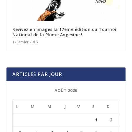
Revivez en images la 17ème édition du Tournoi
National de la Plume Angevine !
17 janvier 2018
ARTICLES PAR JOUR
AOÛT 2026
L
M
M
J
V
S
D
1
2