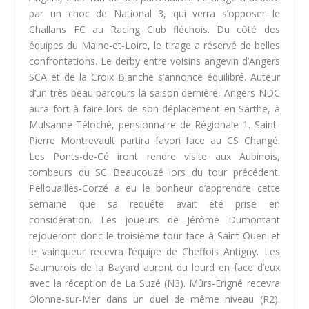
par un choc de National 3, qui verra s’opposer le
Challans FC au Racing Club fléchois. Du côté des
équipes du Maine-et-Loire, le tirage a réservé de belles
confrontations. Le derby entre voisins angevin d’Angers
SCA et de la Croix Blanche s’annonce équilibré. Auteur
d’un très beau parcours la saison dernière, Angers NDC
aura fort à faire lors de son déplacement en Sarthe, à
Mulsanne-Téloché, pensionnaire de Régionale 1. Saint-
Pierre Montrevault partira favori face au CS Changé.
Les Ponts-de-Cé iront rendre visite aux Aubinois,
tombeurs du SC Beaucouzé lors du tour précédent.
Pellouailles-Corzé a eu le bonheur d’apprendre cette
semaine que sa requête avait été prise en
considération. Les joueurs de Jérôme Dumontant
rejoueront donc le troisième tour face à Saint-Ouen et
le vainqueur recevra l’équipe de Cheffois Antigny. Les
Saumurois de la Bayard auront du lourd en face d’eux
avec la réception de La Suzé (N3). Mûrs-Erigné recevra
Olonne-sur-Mer dans un duel de même niveau (R2).