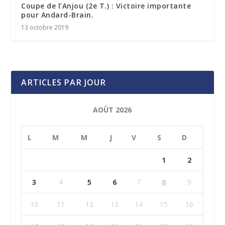
Coupe de l’Anjou (2e T.) : Victoire importante
pour Andard-Brain.
13 octobre 2019
ARTICLES PAR JOUR
AOÛT 2026
L
M
M
J
V
S
D
1
2
3
4
5
6
7
8
9
10
11
12
13
14
15
16